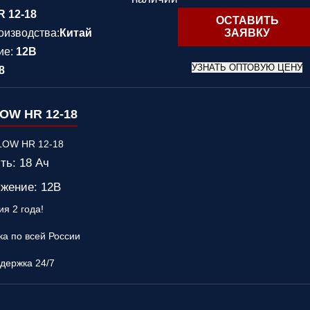
R 12-18
ОСТАВИТЬ
оизводства:
Китай
ЗАЯВКУ
ие:
12В
УЗНАТЬ ОПТОВУЮ ЦЕНУ
8
OW HR 12-18
ть: 18 Ач
жение: 12В
ия 2 года!
ка по всей России
держка 24/7