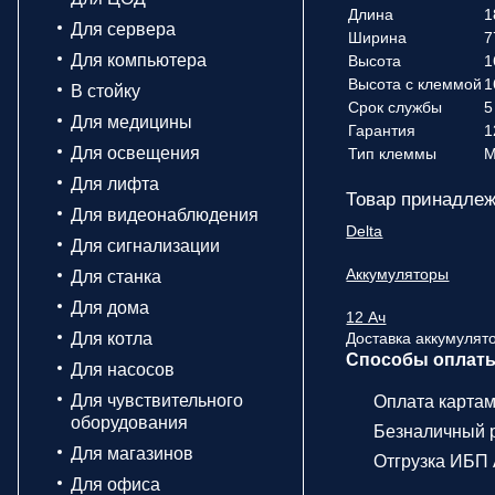
Длина
1
Для сервера
Ширина
7
Для компьютера
Высота
1
Высота с клеммой
1
В стойку
Срок службы
5
Для медицины
Гарантия
1
Для освещения
Тип клеммы
М
Для лифта
Товар принадлеж
Для видеонаблюдения
Delta
Для сигнализации
Аккумуляторы
Для станка
Для дома
12 Ач
Для котла
Доставка аккумулято
Способы оплат
Для насосов
Для чувствительного
Оплата карта
оборудования
Безналичный р
Для магазинов
Отгрузка ИБП 
Для офиса