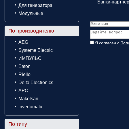
Банки-партне
Для генератора
Модульные
По производителю
AEG
Я согласен с
Пол
Systeme Electric
ИМПУЛЬС
Eaton
Riello
Delta Electronics
APC
Makelsan
Invertomatic
По типу