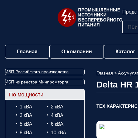
Предст
Главная
О компании
Каталог
ИБП Российского производства
Главная
>
Аккумул
ИБП из реестра Минпромторга
Delta HR 
По мощности
ТЕХ ХАРАКТЕРИ
1 кВА
2 кВА
3 кВА
4 кВА
5 кВА
6 кВА
8 кВА
10 кВА