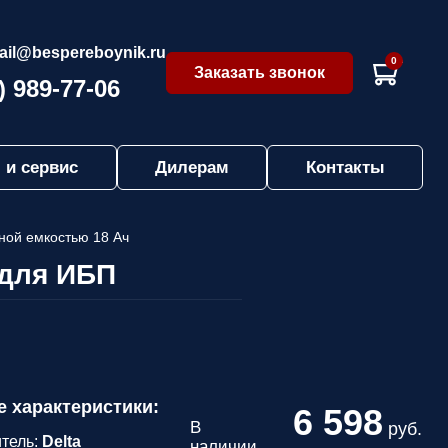
ail@bespereboynik.ru
0
Заказать звонок
) 989-77-06
 и сервис
Дилерам
Контакты
ной емкостью 18 Ач
 для ИБП
е характеристики:
6 598
В
руб.
тель:
Delta
наличии