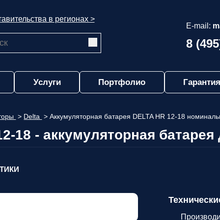
авительства в регионах >
E-mail:
m
8 (495
Услуги
Портфолио
Гарантия
яторы
>
Delta
>
Аккумуляторная батарея DELTA HR 12-18 номиналь
12-18 - аккумуляторная батарея
СТИКИ
Технически
Производи