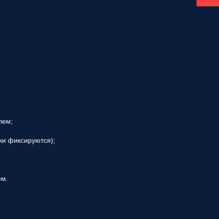
лем;
ки фиксируются);
ем.