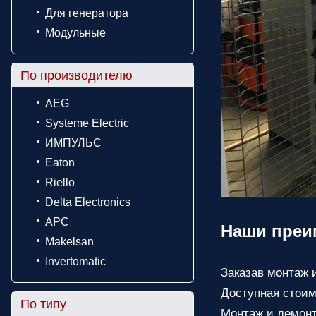
Для генератора
Модульные
По производителю
AEG
Systeme Electric
ИМПУЛЬС
Eaton
Riello
Delta Electronics
APC
Наши преи
Makelsan
Invertomatic
Заказав монтаж 
Доступная стоим
По типу
Монтаж и демонт