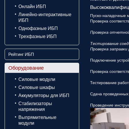
Онлайн ИБП
Высококвалифиц
Линейно-интерактивные
Пуско-наладочные 
ИБП
Проверка соответс
Однофазные ИБП
Проверка отчетно
Трехфазные ИБП
Тестирование соед
Проверка заправки
Рейтинг ИБП
Подключение устрой
Оборудование
Проверка соответст
Силовые модули
Тестирование работ
Силовые шкафы
Сдача проведенных 
Аккумуляторы для ИБП
Стабилизаторы
Проведение инструк
напряжения
Выпрямительные
модули