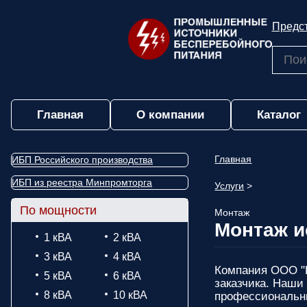
Предст
Главная
О компании
Каталог
Главная
ИБП Российского производства
ИБП из реестра Минпромторга
Услуги
>
По мощности
Монтаж
Монтаж и
1 кВА
2 кВА
3 кВА
4 кВА
Компания ООО "Ц
5 кВА
6 кВА
заказчика. Наши
8 кВА
10 кВА
профессиональны