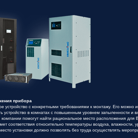
вас
параметры!
Персональную
скидку до
7%
!
Подробный
расчет
стоимости
монтажных
работ и
расходных
материалов!
Контакты
П
вашего
жения прибора
персонального
ное устройство с конкретными требованиями к монтажу. Его можно
менеджера,
ть устройство в комнатах с повышенным уровнем запыленности и в
который
компании помогут найти рациональное место расположения для Ва
ответит на
ет соответствия относительно температуры воздуха, влажности, у
любой
о место установки должно позволять без труда осуществлять мероп
вопрос и
будет