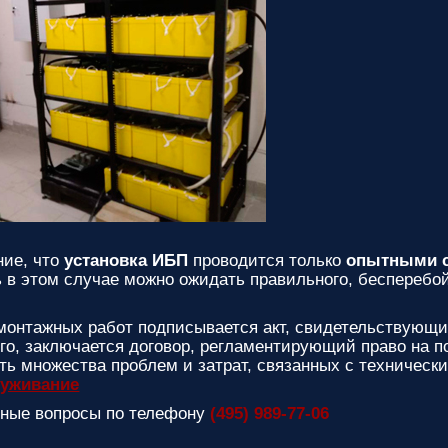
ние, что
установка ИБП
проводится только
опытными с
ь в этом случае можно ожидать правильного, бесперебо
онтажных работ подписывается акт, свидетельствующий
ого, заключается договор, регламентирующий право на 
ть множества проблем и затрат, связанных с техническ
луживание
ьные вопросы по телефону
(495) 989-77-06