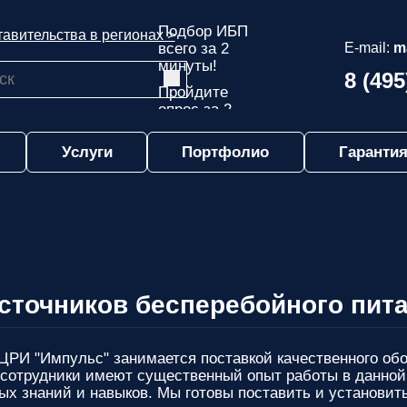
Подбор ИБП
авительства в регионах >
всего за 2
E-mail:
m
минуты!
8 (495
Пройдите
опрос за 2
минуты
Услуги
Портфолио
Гарантия
и узнайте,
какой ИБП
подходит
именно вам!
Пройдите
опрос и вы
получите:
Список
сточников бесперебойного пит
рекомендованных
ИБП
с
ценами,
РИ "Импульс" занимается поставкой качественного обор
учитывая
 сотрудники имеют существенный опыт работы в данной
только
х знаний и навыков. Мы готовы поставить и установи
важные для