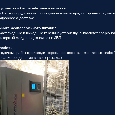
ответственным
 установки бесперебойного питания
за поставку!
 Ваше оборудование, соблюдая все меры предосторожности, что и
Вопрос
1
из 6
одробнее о доставке
Выберите
необходимое
чника бесперебойного питания
количество
ает входные и выходные кабели к устройству, выполняет сборку 
фаз:
ляторный модуль подключают к ИБП.
Однофазные
 работы
(220В)
ладочных работ происходит оценка соответствия монтажных работ 
Трехфазные
ование соединения во всех режимах.
(380В)
Далее >>
<<
Назад