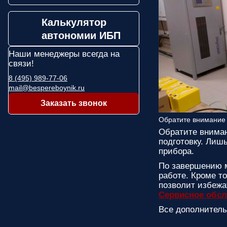
Калькулятор
автономии ИБП
Наши менеджеры
всегда на
связи!
8 (495) 989-77-06
mail@bespereboynik.ru
Заказать звонок
Обратите внимание
Обратите внима
подготовку. Лиш
прибора.
По завершению м
работе. Кроме т
позволит избежа
Сервисное обс
Все дополнител