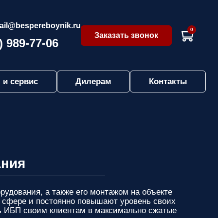
ail@bespereboynik.ru
0
Заказать звонок
) 989-77-06
 и сервис
Дилерам
Контакты
ания
удования, а также его монтажом на объекте
 сфере и постоянно повышают уровень своих
ть ИБП своим клиентам в максимально сжатые