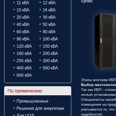
сроки.
11 кВА
12 кВА
15 кВА
16 кВА
20 кВА
30 кВА
40 кВА
50 кВА
60 кВА
80 кВА
90 кВА
100 кВА
120 кВА
150 кВА
160 кВА
200 кВА
250 кВА
300 кВА
400 кВА
500 кВА
600 кВА
Этапы монтажа ИБ
Выбор местополо
Так как ИБП - слож
По применению
нельзя устанавлива
Специалисты нашей 
Промышленные
помещения на предм
Решения для энергетики
учитывается то, чт
надобности).
Для ЦОД