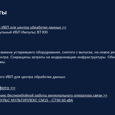
ты
 ИБП для центра обработки данных >>
ульный ИБП Импульс BT300
замена устаревшего оборудования, снятого с выпуска, на новое р
центра. Сокращены затраты на модернизацию инфраструктуры. Об
емы.
фото >>
нию бесперебойной работы регионального оператора связи >>
УЛЬС МУЛЬТИПЛЕКС СМ15 - СТ90 60 кВА