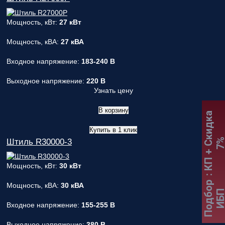
Мощность, кВт:
27 кВт
Мощность, кВА:
27 кВА
Входное напряжение:
183-240 В
Выходное напряжение:
220 В
Узнать цену
В корзину
:
К
П
+
С
к
и
д
к
а
7
Купить в 1 клик
Штиль R30000-3
Мощность, кВт:
30 кВт
Подбор
Мощность, кВА:
30 кВА
ИБ
Входное напряжение:
155-255 В
Выходное напряжение:
380 В