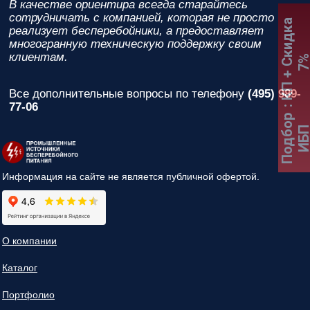
В качестве ориентира всегда старайтесь
сотрудничать с компанией, которая не просто
:
К
П
+
С
к
и
д
к
а
7
реализует бесперебойники, а предоставляет
многогранную техническую поддержку своим
клиентам.
Все дополнительные вопросы по телефону
(495) 989-
77-06
Подбор
ИБ
Информация на сайте не является публичной офертой.
О компании
Каталог
Портфолио