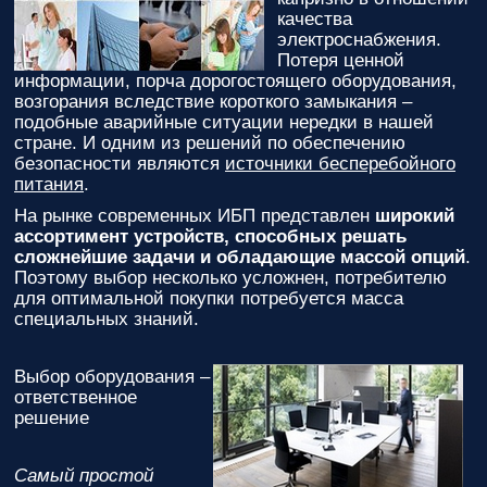
вас
качества
параметры!
электроснабжения.
Потеря ценной
Персональную
информации, порча дорогостоящего оборудования,
скидку до
возгорания вследствие короткого замыкания –
7%
!
подобные аварийные ситуации нередки в нашей
стране. И одним из решений по обеспечению
Подробный
безопасности являются
источники бесперебойного
расчет
питания
.
стоимости
На рынке современных ИБП представлен
широкий
монтажных
ассортимент устройств, способных решать
работ и
сложнейшие задачи и обладающие массой опций
.
расходных
Поэтому выбор несколько усложнен, потребителю
материалов!
для оптимальной покупки потребуется масса
специальных знаний.
Контакты
вашего
персонального
Выбор оборудования –
менеджера,
ответственное
который
решение
ответит на
любой
вопрос и
Самый простой
будет