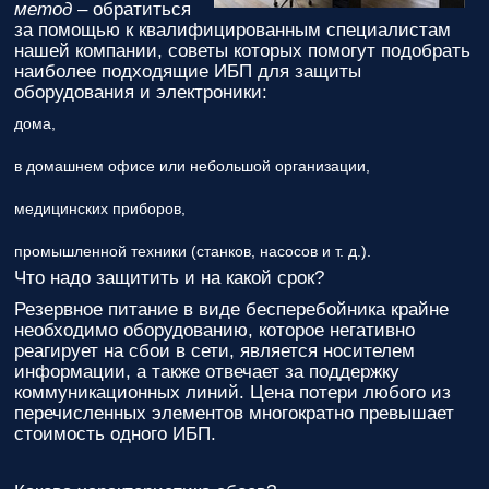
метод
– обратиться
ответственным
за помощью к квалифицированным специалистам
за поставку!
нашей компании, советы которых помогут подобрать
Вопрос
1
из 6
наиболее подходящие ИБП для защиты
Выберите
оборудования и электроники:
необходимое
дома,
количество
фаз:
в домашнем офисе или небольшой организации,
Однофазные
медицинских приборов,
(220В)
Трехфазные
промышленной техники (станков, насосов и т. д.).
(380В)
Что надо защитить и на какой срок?
Далее >>
<<
Назад
Резервное питание в виде бесперебойника крайне
необходимо оборудованию, которое негативно
реагирует на сбои в сети, является носителем
информации, а также отвечает за поддержку
коммуникационных линий. Цена потери любого из
перечисленных элементов многократно превышает
стоимость одного ИБП.