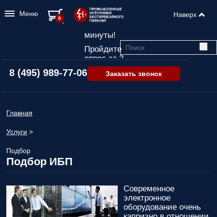
Меню
Наверх
Подбор ИБП
0
всего за 2
минуты!
Пройдите
опрос за 2
минуты
8 (495) 989-77-06
Заказать звонок
и узнайте,
какой ИБП
подходит
именно вам!
Главная
Пройдите
Услуги
>
опрос и вы
получите:
Подбор
Список
Подбор ИБП
рекомендованных
ИБП
с
ценами,
Современное
учитывая
электронное
только
оборудование очень
важные для
капризно в отношении