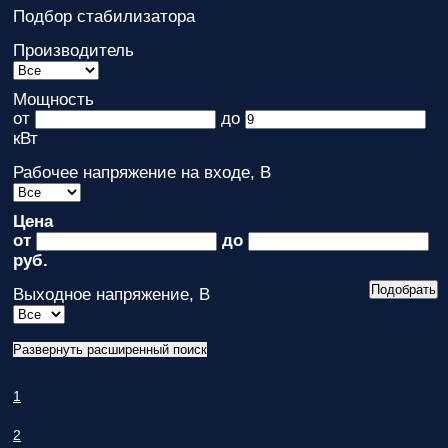
вас
Подбор стабилизатора
параметры!
Производитель
Персональную
скидку до
Мощность
7%
!
от
до
кВт
Подробный
расчет
Рабочее напряжение на входе, В
стоимости
монтажных
работ и
Цена
расходных
от
до
материалов!
руб.
Выходное напряжение, В
Контакты
вашего
персонального
Развернуть расширенный поиск
менеджера,
который
ответит на
1
любой
вопрос и
2
будет