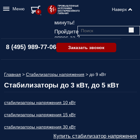
Меню
Наверх
Подбор ИБП
0
всего за 2
минуты!
Пройдите
опрос за 2
минуты
8 (495) 989-77-06
Заказать звонок
и узнайте,
какой ИБП
подходит
именно вам!
Главная
>
Стабилизаторы напряжения
>
до 9 кВт
Пройдите
Стабилизаторы до 3 кВт, до 5 кВт
опрос и вы
получите:
Список
стабилизаторы напряжения 10 кВт
рекомендованных
ИБП
с
стабилизаторы напряжения 15 кВт
ценами,
учитывая
стабилизаторы напряжения 30 кВт
только
Купить стабилизатор напряжения
важные для