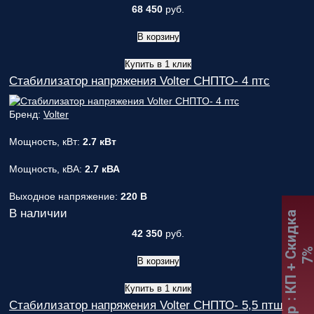
68 450
руб.
В корзину
Купить в 1 клик
Стабилизатор напряжения Volter СНПТО- 4 птс
Бренд:
Volter
Мощность, кВт:
2.7 кВт
Мощность, кВА:
2.7 кВА
Выходное напряжение:
220 В
В наличии
:
К
П
+
С
к
и
д
к
а
7
42 350
руб.
В корзину
Купить в 1 клик
Стабилизатор напряжения Volter СНПТО- 5,5 птш