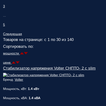
ответственным
3
за поставку!
Вопрос
1
из 6
...
Выберите
необходимое
5
количество
фаз:
Следующая
Товаров на странице: с 1 по 30 из 140
Однофазные
Сортировать по:
(220В)
Трехфазные
мощности
(380В)
Далее >>
<<
цене
Назад
Стабилизатор напряжения Volter СНПТО- 2 с slim
Бренд:
Volter
Мощность, кВт:
1.4 кВт
Мощность, кВА:
1.4 кВА