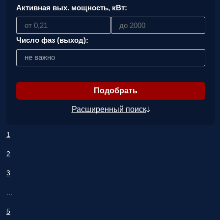
Активная вых. мощность, кВт:
Число фаз (выход):
не важно
Расширенный поиск
1
2
3
...
5