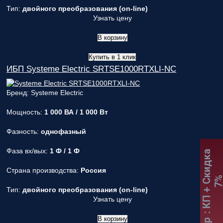
Тип:
двойного преобразования (on-line)
Узнать цену
В корзину
Купить в 1 клик
ИБП Systeme Electric SRTSE1000RTXLI-NC
Бренд: Systeme Electric
Мощность:
1 000 ВА / 1 000 Вт
Фазность:
однофазный
Фаза вх/вых:
1 Ф / 1 Ф
:
К
П
+
С
к
и
д
к
а
7
Страна производства:
Россия
Тип:
двойного преобразования (on-line)
Узнать цену
В корзину