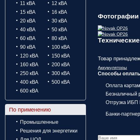
11 кВА
12 кВА
15 кВА
16 кВА
Фотографии
20 кВА
30 кВА
40 кВА
50 кВА
60 кВА
80 кВА
Технические
90 кВА
100 кВА
120 кВА
150 кВА
Товар принадлеж
160 кВА
200 кВА
Аккумуляторы
250 кВА
300 кВА
Способы оплат
400 кВА
500 кВА
Оплата карта
600 кВА
Безналичный р
Отгрузка ИБП 
По применению
Банки-партне
Промышленные
Решения для энергетики
Для ЦОД