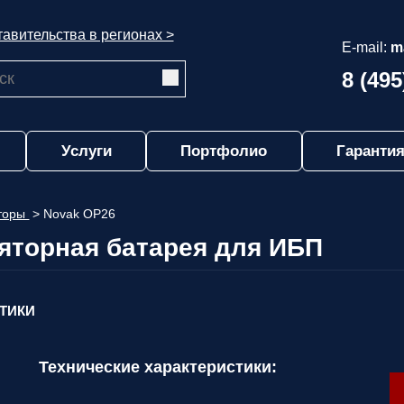
авительства в регионах >
E-mail:
m
8 (495
Услуги
Портфолио
Гарантия
яторы
>
Novak ОР26
ляторная батарея для ИБП
СТИКИ
Технические характеристики: