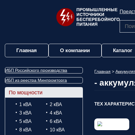
Предст
Главная
О компании
Каталог
ИБП Российского производства
Главная
>
Аккумул
ИБП из реестра Минпромторга
- аккуму
По мощности
ТЕХ ХАРАКТЕРИ
1 кВА
2 кВА
3 кВА
4 кВА
5 кВА
6 кВА
8 кВА
10 кВА