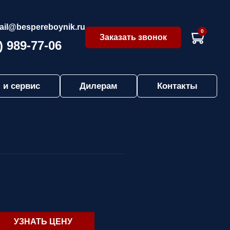
ail@bespereboynik.ru
0
Заказать звонок
) 989-77-06
 и сервис
Дилерам
Контакты
УЗНАТЬ ЦЕНУ