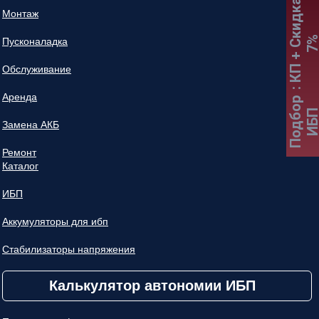
:
К
П
+
С
к
и
д
к
а
7
Монтаж
Пусконаладка
Обслуживание
Аренда
Подбор
ИБ
Замена АКБ
Ремонт
Каталог
ИБП
Аккумуляторы для ибп
Стабилизаторы напряжения
Калькулятор автономии ИБП