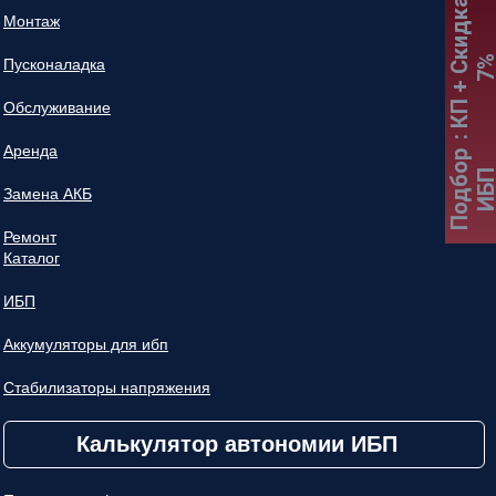
:
К
П
+
С
к
и
д
к
а
7
Монтаж
Пусконаладка
Обслуживание
Аренда
Подбор
ИБ
Замена АКБ
Ремонт
Каталог
ИБП
Аккумуляторы для ибп
Стабилизаторы напряжения
Калькулятор автономии ИБП