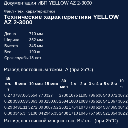
Документация ИБП YELLOW AZ 2-3000
Файл - тех. характеристики
Технические характеристики YELLOW
AZ 2-3000
Длина
710 мм
Ширина
352 мм
Высота
345 мм
Вес
190 кг
Срок службы
18 лет
Разряд постоянным током, А (при 25°С)
В/
30
10
эл-
5 мин
10 мин
15 мин
1 ч
2 ч
3 ч
4 ч
5 ч
8 ч
мин
ч
т
0.27
3797.86
3554.77
3327
2730
1875
1105
796
636
548
372
307
2
0.28
3590.59
3363.39
3150.65
2594
1800
1089
785
628
541
367
305
2
0.29
3491.11
3272.39
3067.52
2531
1764
1073
780
624
537
365
304
2
0.30
3345.3
3138.84
2945.35
2438
1710
1045
757
605
521
354
302
2
Разряд постоянной мощностью, Вт/эл-т (при 25°С)