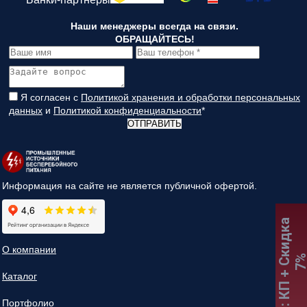
Наши менеджеры всегда на связи.
ОБРАЩАЙТЕСЬ!
Я согласен с
Политикой хранения и обработки персональных
данных
и
Политикой конфиденциальности
*
ОТПРАВИТЬ
Информация на сайте не является публичной офертой.
:
К
П
+
С
к
и
д
к
а
7
О компании
Каталог
Портфолио