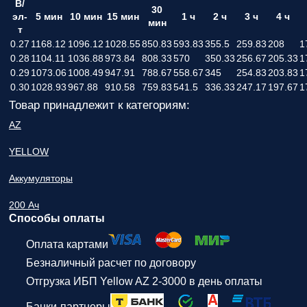
В/
30
эл-
5 мин
10 мин
15 мин
1 ч
2 ч
3 ч
4 ч
мин
т
0.27
1168.12
1096.12
1028.55
850.83
593.83
355.5
259.83
208
1
0.28
1104.11
1036.88
973.84
808.33
570
350.33
256.67
205.33
1
0.29
1073.06
1008.49
947.91
788.67
558.67
345
254.83
203.83
1
0.30
1028.93
967.88
910.58
759.83
541.5
336.33
247.17
197.67
1
Товар принадлежит к категориям:
AZ
YELLOW
Аккумуляторы
200 Ач
Способы оплаты
Оплата картами
Безналичный расчет по договору
Отгрузка ИБП Yellow AZ 2-3000 в день оплаты
Банки-партнеры