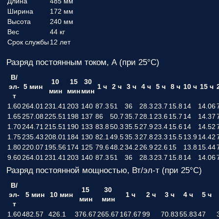
Длина
485 мм
Ширина
172 мм
Высота
240 мм
Вес
44 кг
Срок службы
12 лет
Разряд постоянным током, А (при 25°С)
В/
10
15
30
эл-
5 мин
1 ч
2 ч
3 ч
4 ч
5 ч
8 ч
10 ч
15 ч
мин
мин
мин
т
1.60
264.01
231.41
203
140
87.3
51
36
28.3
23.7
15.8
14
14.06
1.65
257.08
225.51
198
137
86
50.7
35.7
28.1
23.6
15.7
14
14.37
1.70
244.71
215.51
190
133
83.8
50.3
35.5
27.9
23.4
15.6
14
14.52
1.75
235.43
208.01
184
130
82.1
49.5
35.3
27.8
23.3
15.5
13.9
14.42
1.80
220.07
195.56
174
125
79.6
48.2
34.2
26.9
22.6
15
13.8
15.44
9.60
264.01
231.41
203
140
87.3
51
36
28.3
23.7
15.8
14
14.06
Разряд постоянной мощностью, Вт/эл-т (при 25°С)
В/
15
30
эл-
5 мин
10 мин
1 ч
2 ч
3 ч
4 ч
5 ч
мин
мин
т
1.60
482.57
426.1
376.67
265.67
167.67
99
70.83
55.83
47