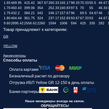
1.65
469.95
415.42
367.67
260.33
165.17
98.33
70.33
55.5
46.67
1.70
450.43
399.06
354
252.33
160.83
97.5
70
55
46.33
1.75
432.2
384.21
342
246.17
157.67
96
69.5
54.67
46
1.80
404.44
361.75
324
237.17
152.83
93.67
67.33
53
44.67
9.60
2895.42
2556.62
2260
1594
1006
594
425
335
282
Товар принадлежит к категориям:
GR
YELLOW
Аккумуляторы
Способы оплаты
Оплата картами
Безналичный расчет по договору
Отгрузка ИБП Yellow GR 12-150 в день оплаты
Банки-партнеры
Наши менеджеры всегда на связи.
ОБРАЩАЙТЕСЬ!