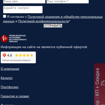
Я согласен с
Политикой хранения и обработки персональных
данных
и
Политикой конфиденциальности
*
ОТПРАВИТЬ
Информация на сайте не является публичной офертой.
О компании
:
К
П
+
С
к
и
д
к
а
7
Каталог
Портфолио
Гарантия и сервис