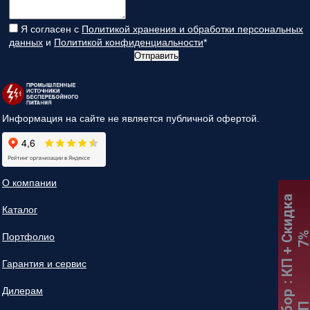
Я согласен с
Политикой хранения и обработки персональных
данных
и
Политикой конфиденциальности
*
Отправить
Информация на сайте не является публичной офертой.
О компании
:
К
П
+
С
к
и
д
к
а
7
Каталог
Портфолио
Гарантия и сервис
Дилерам