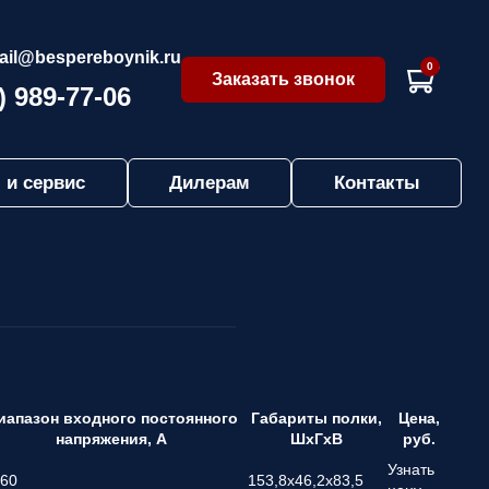
ail@bespereboynik.ru
0
Заказать звонок
) 989-77-06
 и сервис
Дилерам
Контакты
иапазон входного постоянного
Габариты полки,
Цена,
напряжения, А
ШхГхВ
руб.
Узнать
-60
153,8х46,2х83,5