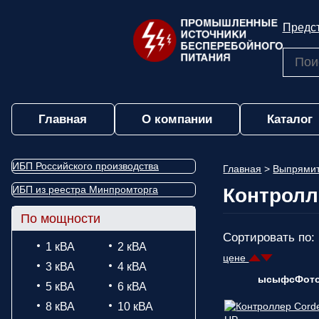
Предст
Главная
О компании
Каталог
ИБП Российского производства
Главная
>
Выпрямит
ИБП из реестра Минпромторга
Контролл
По мощности
Сортировать по:
1 кВА
2 кВА
цене
3 кВА
4 кВА
ысыфсФот
5 кВА
6 кВА
8 кВА
10 кВА