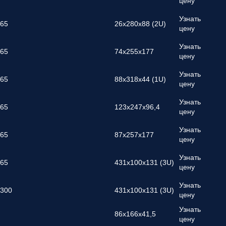
цену
Узнать
-65
26х280х88 (2U)
цену
Узнать
-65
74х255х177
цену
Узнать
-65
88х318х44 (1U)
цену
Узнать
-65
123х247х96,4
цену
Узнать
-65
87x257x177
цену
Узнать
-65
431х100х131 (3U)
цену
Узнать
-300
431х100х131 (3U)
цену
Узнать
86х166х41,5
цену