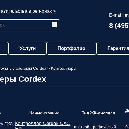
авительства в регионах >
E-mail:
m
8 (495
Услуги
Портфолио
Гарантия
ельные системы Cordex
>
Контроллеры
еры Cordex
Д
о
Наименование
Тип ЖК-дисплея
Контроллер Cordex CXC
цветной, графический
10
HP