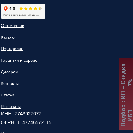
О компании
Каталог
Портфолио
Гарантия и сервис
:
К
П
+
С
к
и
д
к
а
7
Дилерам
Контакты
Статьи
Реквизиты
Подбор
ИБ
ИНН: 7743927077
ОГРН: 1147746572115