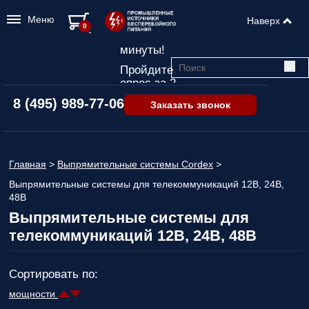
Меню
Наверх
Подбор ИБП
0
всего за 2
минуты!
Пройдите
опрос за 2
минуты
8 (495) 989-77-06
Заказать звонок
и узнайте,
какой ИБП
подходит
именно вам!
Главная
>
Выпрямительные системы Cordex
>
Пройдите
Выпрямительные системы для телекоммуникаций 12В, 24В,
опрос и вы
48В
получите:
Выпрямительные системы для
Список
телекоммуникаций 12В, 24В, 48В
рекомендованных
ИБП
с
ценами,
Сортировать по:
учитывая
только
мощности
важные для