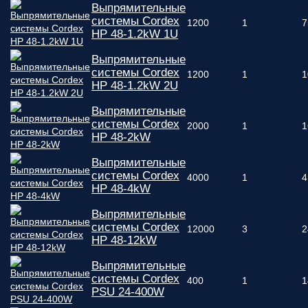
Выпрямительные
ответственным
системы Cordex
1200
1
7
за поставку!
HP 48-1.2kW 1U
Вопрос
1
из 6
Выберите
Выпрямительные
необходимое
системы Cordex
1200
1
1
количество
HP 48-1.2kW 2U
фаз:
Выпрямительные
системы Cordex
2000
1
1
Однофазные
HP 48-2kW
(220В)
Трехфазные
Выпрямительные
(380В)
системы Cordex
4000
1
4
Далее >>
<<
HP 48-4kW
Назад
Выпрямительные
системы Cordex
12000
3
2
HP 48-12kW
Выпрямительные
системы Cordex
400
1
1
PSU 24-400W