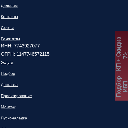
Дилерам
Контакты
Статьи
:
К
П
+
С
к
и
д
к
а
7
Реквизиты
ИНН: 7743927077
ОГРН: 1147746572115
Услуги
Подбор
Подбор
ИБ
Доставка
Проектирование
Монтаж
Пусконаладка