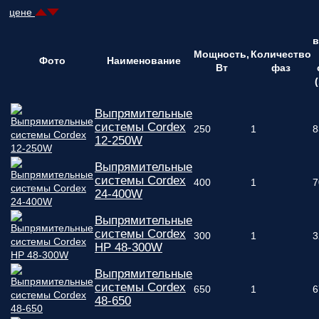
вас
цене
параметры!
Персональную
Мощность,
Количество
скидку до
Фото
Наименование
Вт
фаз
7%
!
Подробный
Выпрямительные
расчет
системы Cordex
стоимости
250
1
8
12-250W
монтажных
работ и
Выпрямительные
расходных
системы Cordex
материалов!
400
1
7
24-400W
Контакты
Выпрямительные
вашего
системы Cordex
300
1
3
персонального
HP 48-300W
менеджера,
который
Выпрямительные
ответит на
системы Cordex
650
1
6
любой
48-650
вопрос и
будет