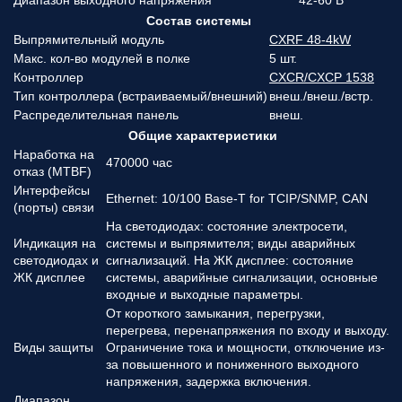
Диапазон выходного напряжения
42-60 В
Состав системы
Выпрямительный модуль
CXRF 48-4kW
Макс. кол-во модулей в полке
5 шт.
Контроллер
CXCR/CXCP 1538
Тип контроллера (встраиваемый/внешний)
внеш./внеш./встр.
Распределительная панель
внеш.
Общие характеристики
Наработка на
470000 час
отказ (MTBF)
Интерфейсы
Ethernet: 10/100 Base-T for TCIP/SNMP, CAN
(порты) связи
На светодиодах: состояние электросети,
Индикация на
системы и выпрямителя; виды аварийных
светодиодах и
сигнализаций. На ЖК дисплее: состояние
ЖК дисплее
системы, аварийные сигнализации, основные
входные и выходные параметры.
От короткого замыкания, перегрузки,
перегрева, перенапряжения по входу и выходу.
Виды защиты
Ограничение тока и мощности, отключение из-
за повышенного и пониженного выходного
напряжения, задержка включения.
Диапазон