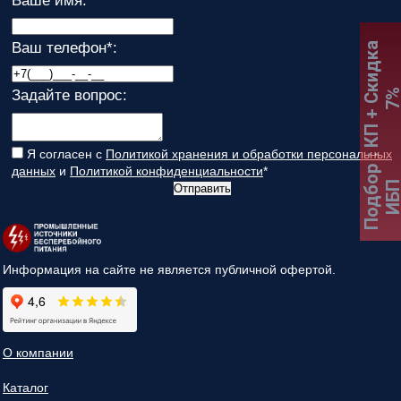
Ваше имя:
Ваш телефон
*
:
:
К
П
+
С
к
и
д
к
а
7
Задайте вопрос:
Я согласен с
Политикой хранения и обработки персональных
данных
и
Политикой конфиденциальности
*
Подбор
ИБ
Отправить
Информация на сайте не является публичной офертой.
О компании
Каталог