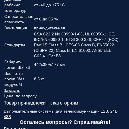
рабочих
от -40 до +75 °С
температур
Относительная
от 0 до 95 %
влажность
Вентиляция
принудительная
CSA C22.2 No 60950-1-03, UL 60950-1, CE,
IEC/EN 60950-1, ETSI 300 386, CFR47 (FCC)
Стандарты
Part 15 Class B, ICES-03 Class B, EN55022
(CISPR 22) Class B, EN 61000, ANSI/IEEE
C62.41 Cat B3
Габариты
442х389х177 мм
полки, ШхГхВ
Вес нетто
полки (без
8.5 кг
модулей)
Заказать
Цена:
по запросу
Товар принадлежит к категориям:
Выпрямительные системы для телекоммуникаций 12В, 24В,
48В
Остались вопросы? Спрашивайте!