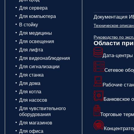
Для сервера
Для компьютера
Документация 
В стойку
Техническое описа
Для медицины
Руководство по эк
Для освещения
Области пр
Для лифта
Дата-центры
Для видеонаблюдения
Для сигнализации
Сетевое обо
Для станка
Для дома
Рабочие ста
Для котла
Банковское 
Для насосов
Для чувствительного
Торговые тер
оборудования
Для магазинов
Концентрато
Для офиса