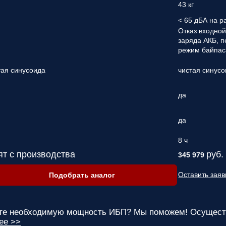
43 кг
< 65 дБА на р
Отказ входной
заряда АКБ, п
режим байпас
тая синусоида
чистая синус
да
да
8 ч
ят с производства
руб.
345 979
Оставить заяв
Подобрать аналог
ете необходимую мощность ИБП? Мы поможем! Осуществ
ее >>