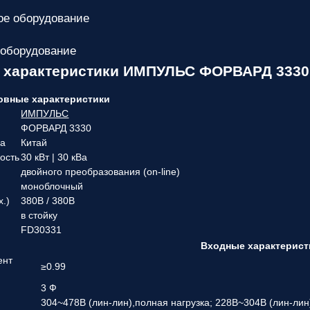
е оборудование
 оборудование
е характеристики ИМПУЛЬС ФОРВАРД 3330
овные характеристики
ИМПУЛЬС
ФОРВАРД 3330
ва
Китай
ость
30 кВт | 30 кВа
двойного преобразования (on-line)
моноблочный
х.)
380В / 380В
в стойку
FD30331
Входные характерист
ент
≥0.99
3 Ф
304~478В (лин-лин),полная нагрузка; 228В~304В (лин-лин