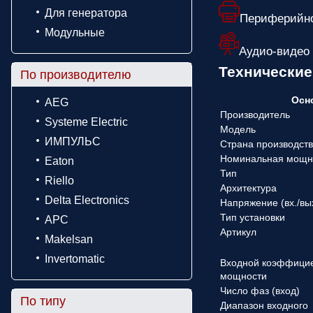
Для генератора
Периферийно
Модульные
Аудио-видео
Технически
По производителю
Осн
AEG
Производитель
Systeme Electric
Модель
ИМПУЛЬС
Страна производст
Номинальная мощн
Eaton
Тип
Riello
Архитектура
Delta Electronics
Напряжение (вx./вы
Тип установки
APC
Артикул
Makelsan
Invertomatic
Входной коэффици
мощности
Число фаз (вход)
По типу
Диапазон входного