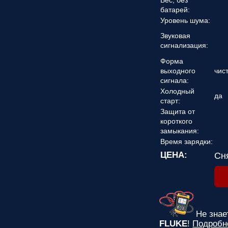
Вес, без
батарей:
Уровень шума:
Звуковая
сигнализация:
Форма
выходного
чис
сигнала:
Холодный
да
старт:
Защита от
короткого
замыкания:
Время зарядки:
ЦЕНА:
Сн
Не зна
FLUKE
!
Подробн