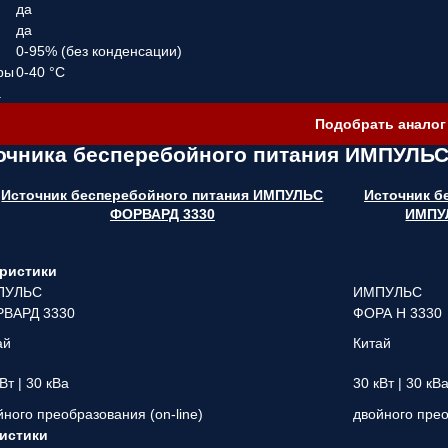
да
да
0-95% (без конденсации)
ры
0-40 °C
а
Подобрать аналог
точника бесперебойного питания ИМПУЛЬ
Источник бесперебойного питания ИМПУЛЬС
Источник б
ФОРВАРД 3330
ИМПУ
ристики
ПУЛЬС
ИМПУЛЬС
ВАРД 3330
ФОРА Н 3330
ай
Китай
Вт | 30 кВа
30 кВт | 30 кВ
йного преобразования (on-line)
двойного прео
истики