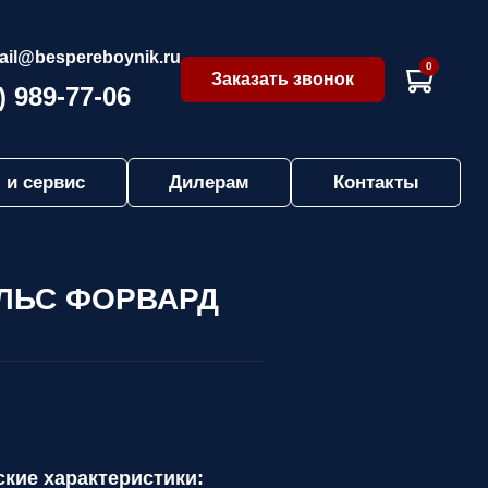
ail@bespereboynik.ru
0
Заказать звонок
) 989-77-06
 и сервис
Дилерам
Контакты
ПУЛЬС ФОРВАРД
ские характеристики: