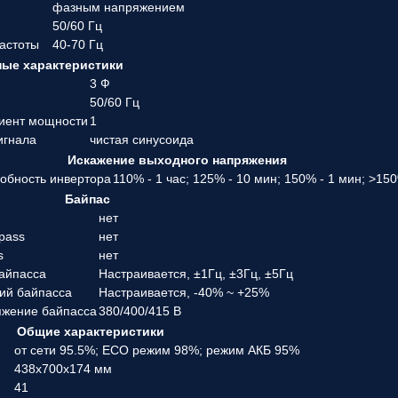
фазным напряжением
50/60 Гц
частоты
40-70 Гц
ые характеристики
3 Ф
50/60 Гц
иент мощности
1
игнала
чистая синусоида
Искажение выходного напряжения
собность инвертора
110% - 1 час; 125% - 10 мин; 150% - 1 мин; >15
Байпас
нет
pass
нет
s
нет
байпасса
Настраивается, ±1Гц, ±3Гц, ±5Гц
ий байпасса
Настраивается, -40% ~ +25%
яжение байпасса
380/400/415 В
Общие характеристики
от сети 95.5%; ECO режим 98%; режим АКБ 95%
438x700x174 мм
41