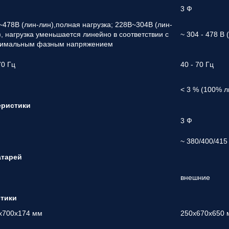
3 Ф
~478В (лин-лин),полная нагрузка; 228В~304В (лин-
), нагрузка уменьшается линейно в соответствии с
~ 304 - 478 В
имальным фазным напряжением
70 Гц
40 - 70 Гц
< 3 % (100% л
еристики
3 Ф
~ 380/400/415
атарей
внешние
стики
x700x174 мм
250x670x650 