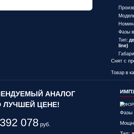
Произ
Модел
Номин
Фазы вх
Тип:
д
line)
Габари
Снят с п
Товар в к
ИМПУ
ЕНДУЕМЫЙ АНАЛОГ
 ЛУЧШЕЙ ЦЕНЕ!
Фазы 
392 078
Мощн
руб.
Тип:
д