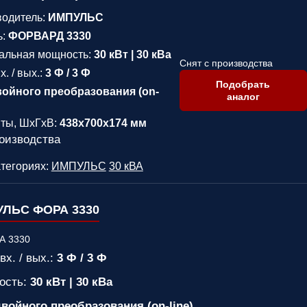
водитель:
ИМПУЛЬС
ь:
ФОРВАРД 3330
альная мощность:
30 кВт | 30 кВа
Снят с производства
. / вых.:
3 Ф / 3 Ф
Подобрать
войного преобразования (on-
аналог
ты, ШхГхВ:
438x700x174 мм
роизводства
атегориях:
ИМПУЛЬС
30 кВА
ЛЬС ФОРА 3330
вх. / вых.:
3 Ф / 3 Ф
ость:
30 кВт | 30 кВа
войного преобразования (on-line)