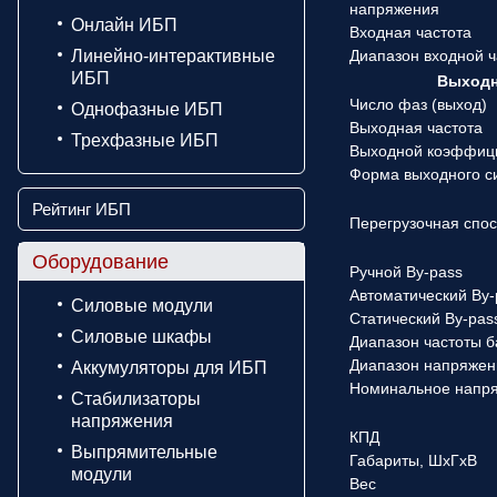
напряжения
Онлайн ИБП
Входная частота
Линейно-интерактивные
Диапазон входной 
ИБП
Выходн
Число фаз (выход)
Однофазные ИБП
Выходная частота
Трехфазные ИБП
Выходной коэффиц
Форма выходного с
Рейтинг ИБП
Перегрузочная спо
Оборудование
Ручной By-pass
Автоматический By-
Силовые модули
Статический By-pas
Силовые шкафы
Диапазон частоты 
Диапазон напряжен
Аккумуляторы для ИБП
Номинальное напр
Стабилизаторы
напряжения
КПД
Выпрямительные
Габариты, ШхГхВ
модули
Вес