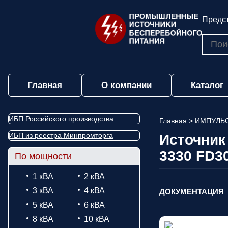
Предст
Главная
О компании
Каталог
ИБП Российского производства
Главная
>
ИМПУЛЬ
ИБП из реестра Минпромторга
Источник
3330 FD3
По мощности
1 кВА
2 кВА
3 кВА
4 кВА
ДОКУМЕНТАЦИЯ
5 кВА
6 кВА
8 кВА
10 кВА