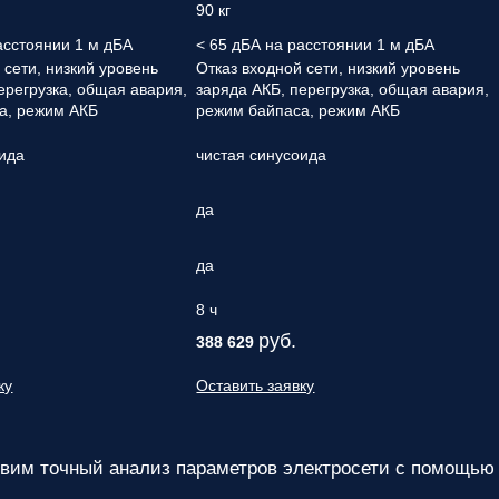
90 кг
асстоянии 1 м дБА
< 65 дБА на расстоянии 1 м дБА
 сети, низкий уровень
Отказ входной сети, низкий уровень
ерегрузка, общая авария,
заряда АКБ, перегрузка, общая авария,
а, режим АКБ
режим байпаса, режим АКБ
оида
чистая синусоида
да
да
8 ч
руб.
388 629
ку
Оставить заявку
им точный анализ параметров электросети с помощью