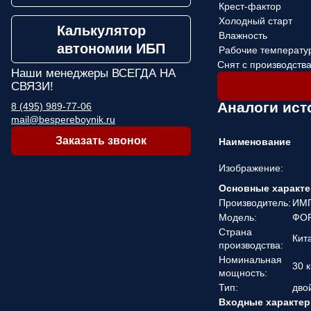
Крест-фактор
Холодный старт
Калькулятор
Влажность
автономии ИБП
Рабочие температу
Снят с производств
Наши менеджеры
ВСЕГДА НА
СВЯЗИ!
Аналоги ис
8 (495) 989-77-06
mail@bespereboynik.ru
Заказать звонок
Наименование
Изображение:
Основные характе
Производитель:
ИМ
Модель:
ФОР
Страна
Кит
производства:
Номинальная
30 к
мощность:
Тип:
дво
Входные характер