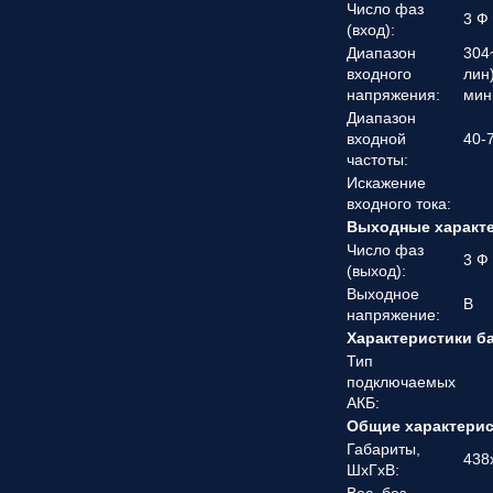
Число фаз
3 Ф
(вход):
Диапазон
304
входного
лин
напряжения:
мин
Диапазон
входной
40-
частоты:
Искажение
входного тока:
Выходные характ
Число фаз
3 Ф
(выход):
Выходное
В
напряжение:
Характеристики б
Тип
подключаемых
АКБ:
Общие характери
Габариты,
438
ШхГхВ: