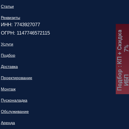
Статьи
Реквизиты
ИНН: 7743927077
:
К
П
+
С
к
и
д
к
а
7
ОГРН: 1147746572115
Услуги
Подбор
Доставка
Подбор
ИБ
Проектирование
Монтаж
Пусконаладка
Обслуживание
Аренда