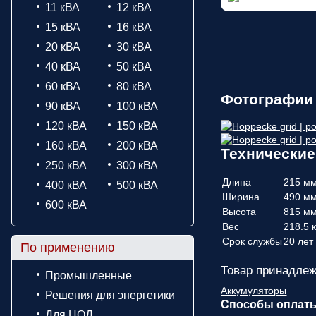
11 кВА
12 кВА
15 кВА
16 кВА
20 кВА
30 кВА
40 кВА
50 кВА
60 кВА
80 кВА
Фотографии 
90 кВА
100 кВА
120 кВА
150 кВА
160 кВА
200 кВА
Технические 
250 кВА
300 кВА
Длина
215 м
400 кВА
500 кВА
Ширина
490 м
600 кВА
Высота
815 м
Вес
218.5 к
Срок службы
20 лет
По применению
Товар принадлеж
Промышленные
Аккумуляторы
Решения для энергетики
Способы оплат
Для ЦОД