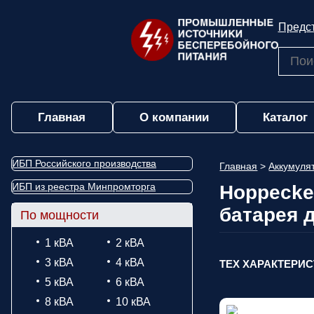
Предст
Главная
О компании
Каталог
ИБП Российского производства
Главная
>
Аккумул
ИБП из реестра Минпромторга
Hoppecke 
батарея 
По мощности
1 кВА
2 кВА
3 кВА
4 кВА
ТЕХ ХАРАКТЕРИ
5 кВА
6 кВА
8 кВА
10 кВА