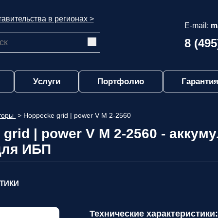
авительства в регионах >
E-mail:
m
8 (495
Услуги
Портфолио
Гарантия
яторы
>
Hoppecke grid | power V M 2-2560
grid | power V M 2-2560 - аккум
для ИБП
СТИКИ
Технические характеристики