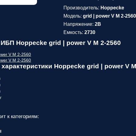
Производитель:
Hoppecke
Модель:
grid | power V M 2-256
Напряжение:
2В
Емкость:
2730
ИБП Hoppecke grid | power V M 2-2560
характеристики Hoppecke grid | power V M
м
м
м
г
ит к категориям:
ы