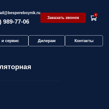
ail@bespereboynik.ru
0
Заказать звонок
) 989-77-06
 и сервис
Дилерам
Контакты
уляторная
: