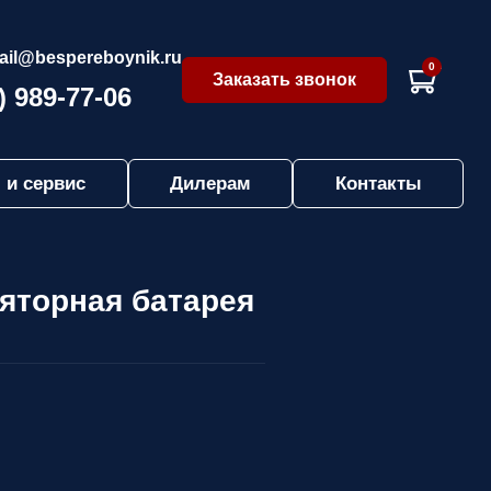
ail@bespereboynik.ru
0
Заказать звонок
) 989-77-06
 и сервис
Дилерам
Контакты
ляторная батарея