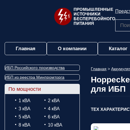
Предст
Главная
О компании
Каталог
ИБП Российского производства
Главная
>
Аккумул
ИБП из реестра Минпромторга
Hoppecke 
для ИБП
По мощности
1 кВА
2 кВА
3 кВА
4 кВА
ТЕХ ХАРАКТЕРИ
5 кВА
6 кВА
8 кВА
10 кВА