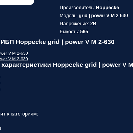
Производитель:
Hoppecke
Модель:
grid | power V M 2-630
Напряжение:
2В
Емкость:
595
ИБП Hoppecke grid | power V M 2-630
характеристики Hoppecke grid | power V M
м
м
м
ит к категориям:
ы