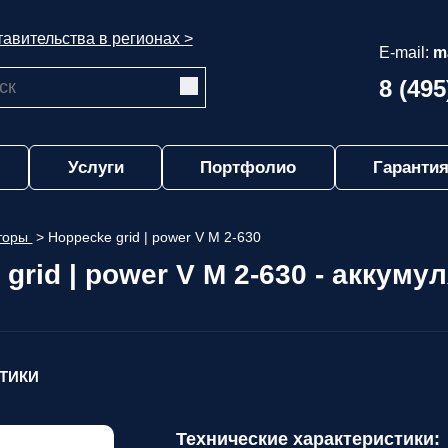
авительства в регионах >
E-mail:
m
8 (495
Услуги
Портфолио
Гарантия
яторы
>
Hoppecke grid | power V M 2-630
grid | power V M 2-630 - аккуму
СТИКИ
Технические характеристики: