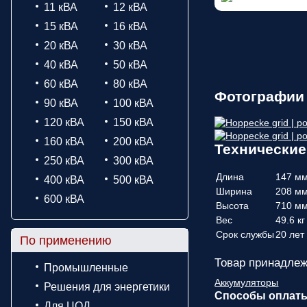
11 кВА
12 кВА
15 кВА
16 кВА
20 кВА
30 кВА
40 кВА
50 кВА
60 кВА
80 кВА
Фотографии 
90 кВА
100 кВА
120 кВА
150 кВА
160 кВА
200 кВА
Технические 
250 кВА
300 кВА
Длина
147 м
400 кВА
500 кВА
Ширина
208 м
600 кВА
Высота
710 м
Вес
49.6 кг
Срок службы
20 лет
По применению
Товар принадлеж
Промышленные
Аккумуляторы
Решения для энергетики
Способы оплат
Для ЦОД