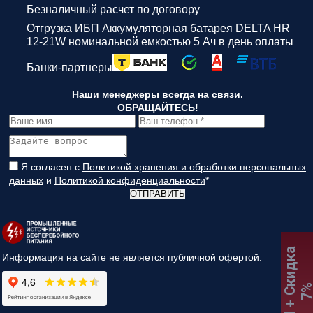
Безналичный расчет по договору
Отгрузка ИБП Аккумуляторная батарея DELTA HR
12-21W номинальной емкостью 5 Ач в день оплаты
Банки-партнеры
Наши менеджеры всегда на связи.
ОБРАЩАЙТЕСЬ!
Я согласен с
Политикой хранения и обработки персональных
данных
и
Политикой конфиденциальности
*
ОТПРАВИТЬ
:
К
П
+
С
к
и
д
к
а
7
Информация на сайте не является публичной офертой.