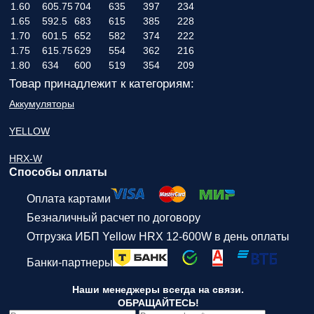
1.60
605.75
704
635
397
234
1.65
592.5
683
615
385
228
1.70
601.5
652
582
374
222
1.75
615.75
629
554
362
216
1.80
634
600
519
354
209
Товар принадлежит к категориям:
Аккумуляторы
YELLOW
HRX-W
Способы оплаты
Оплата картами
Безналичный расчет по договору
Отгрузка ИБП Yellow HRX 12-600W в день оплаты
Банки-партнеры
Наши менеджеры всегда на связи.
ОБРАЩАЙТЕСЬ!