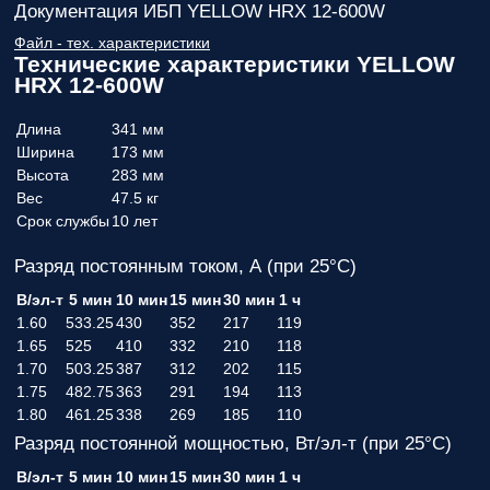
Документация ИБП YELLOW HRX 12-600W
Файл - тех. характеристики
Технические характеристики YELLOW
HRX 12-600W
Длина
341 мм
Ширина
173 мм
Высота
283 мм
Вес
47.5 кг
Срок службы
10 лет
Разряд постоянным током, А (при 25°С)
В/эл-т
5 мин
10 мин
15 мин
30 мин
1 ч
1.60
533.25
430
352
217
119
1.65
525
410
332
210
118
1.70
503.25
387
312
202
115
1.75
482.75
363
291
194
113
1.80
461.25
338
269
185
110
Разряд постоянной мощностью, Вт/эл-т (при 25°С)
В/эл-т
5 мин
10 мин
15 мин
30 мин
1 ч