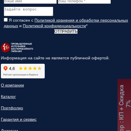
Я согласен с
Политикой хранения и обработки персональных
данных
и
Политикой конфиденциальности
*
ОТПРАВИТЬ
Информация на сайте не является публичной офертой.
О компании
:
К
П
+
С
к
и
д
к
а
7
Каталог
Портфолио
Гарантия и сервис
Дилерам