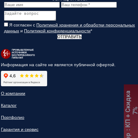
Я согласен с
Политикой хранения и обработки персональных
данных
и
Политикой конфиденциальности
*
ОТПРАВИТЬ
Информация на сайте не является публичной офертой.
:
К
П
+
С
к
и
д
к
а
7
О компании
Каталог
Портфолио
Гарантия и сервис