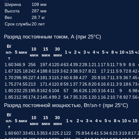
Ширина
108 мм
Высота
287 мм
Вес
28.7 кг
Срок службы
20 лет
Разряд постоянным током, А (при 25°С)
В/
10
15
30
эл-
5 мин
1 ч
2 ч
3 ч
4 ч
5 ч
8 ч
10 ч
15 ч
мин
мин
мин
т
1.60
346.9
256
197.4
120.4
63.4
39.2
28.1
21.1
17.5
11.7
9.9
8.6
1.67
325.18
242.4
188.6
119.3
62.3
38.9
27.8
21
17.2
11.5
9.72
8.42
1.70
296.95
227.4
181.3
115.2
60.6
38.4
27
20.8
16.7
11.3
9.36
7.45
1.75
274.55
213
171.4
110.8
59.1
37.7
26.8
20.6
16.6
11.3
9.18
6.73
1.80
232.25
195.8
162.6
104
57
36.6
26.1
20.3
16.4
11
9
6.98
1.85
212.95
174.2
145.4
99.2
54.7
35.3
25.1
20.1
16.2
10.7
8.92
7.56
Разряд постоянной мощностью, Вт/эл-т (при 25°С)
В/
10
15
30
эл-
5 мин
1 ч
2 ч
3 ч
4 ч
5 ч
8 ч
10 ч
15 
мин
мин
мин
т
1.60
607.33
451.5
353.4
225.2
122
75.8
54.6
41.5
34.6
23.3
19.8
17.