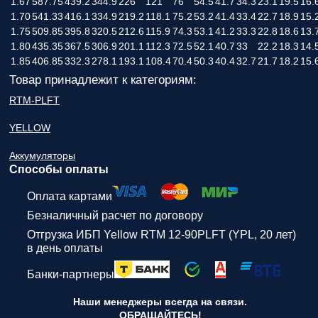
1.67
587.75
439.2
344.9
226
121
76
54.5
41.7
34.3
23.1
19.5
16.
1.70
541.33
416.1
334.9
219.2
118.1
75.2
53.2
41.4
33.4
22.7
18.9
15.
1.75
509.85
395.8
320.5
212.6
115.9
74.3
53.1
41.2
33.3
22.8
18.6
13.
1.80
435.35
367.5
306.9
201.1
112.3
72.5
52.1
40.7
33
22.2
18.3
14.
1.85
406.85
332.3
278.1
193.1
108.4
70.4
50.3
40.4
32.7
21.7
18.2
15.
Товар принадлежит к категориям:
RTM-PLFT
YELLOW
Аккумуляторы
Способы оплаты
Оплата картами
Безналичный расчет по договору
Отгрузка ИБП Yellow RTM 12-90PLFT (YPL, 20 лет)
в день оплаты
Банки-партнеры
Наши менеджеры всегда на связи.
ОБРАЩАЙТЕСЬ!