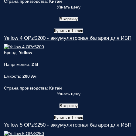
Страна производства:
Китай
ответственным
Узнать цену
за поставку!
Вопрос
1
из 6
В корзину
Выберите
необходимое
Купить в 1 клик
количество
Yellow 4 OPzS200 - аккумуляторная батарея для ИБП
фаз:
Бренд:
Yellow
Однофазные
(220В)
Напряжение:
2 В
Трехфазные
(380В)
Емкость:
200 Ач
Далее >>
<<
Назад
Страна производства:
Китай
Узнать цену
В корзину
Купить в 1 клик
Yellow 5 OPzS250 - аккумуляторная батарея для ИБП