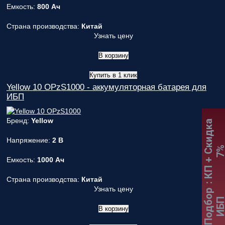
Емкость:
800 Ач
Страна производства:
Китай
Узнать цену
В корзину
Купить в 1 клик
Yellow 10 OPzS1000 - аккумуляторная батарея для
ИБП
Бренд:
Yellow
:
К
П
+
С
к
и
д
к
а
7
Напряжение:
2 В
Емкость:
1000 Ач
Страна производства:
Китай
Узнать цену
Подбор
ИБ
В корзину