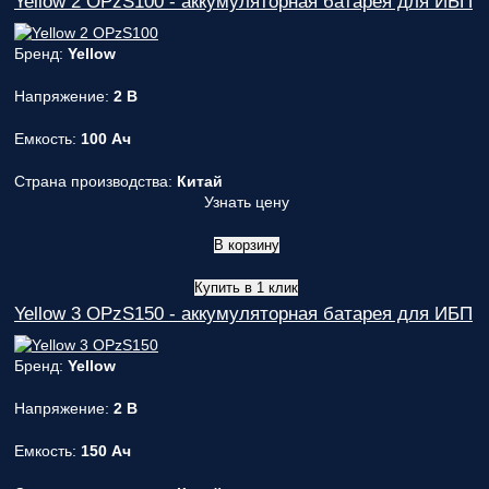
Yellow 2 OPzS100 - аккумуляторная батарея для ИБП
вас
параметры!
Бренд:
Yellow
Персональную
скидку до
Напряжение:
2 В
7%
!
Емкость:
100 Ач
Подробный
расчет
Страна производства:
Китай
стоимости
Узнать цену
монтажных
работ и
В корзину
расходных
материалов!
Купить в 1 клик
Yellow 3 OPzS150 - аккумуляторная батарея для ИБП
Контакты
вашего
персонального
Бренд:
Yellow
менеджера,
который
Напряжение:
2 В
ответит на
любой
Емкость:
150 Ач
вопрос и
будет