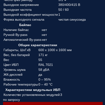
Выходное напряжение
380/400/415 В
Выходная частота
50 / 60
Выходной коэффициент мощности
1
Форма выходного сигнала
чистая синусоида
Байпас
Наличие байпас
нет
Ручной By-pass
нет
Автоматический By-pass
нет
Общие характеристики
Габариты, ШхГхВ
600 x 1000 x 1600 мм
Вес, без батарей
171 кг
Вес
55
Цвет ИБП
RAL 7021
Уровень шума
58 дБА
ЖК-дисплей
да
Влажность
0 – 95%
Рабочие температуры
0 – 40 °C
Характеристики модульных ИБП
Количество установленных модулей
3
по запросу