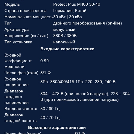
Модель
Protect Plus M400 30-40
Страна производства
Германия, Китай
Номинальная мощность
30 кВт | 30 кВа
Тип
двойного преобразования (on-line)
Архитектура
модульный
Напряжение (вx./вых.)
380В / 380В
Тип установки
напольный
Входные характеристики
Входной
коэффициент
0.99
мощности
Число фаз (вход)
3/1 Ф
Входное
3Ph: 380/400/415 1Ph: 220, 230, 240 В
напряжение
Диапазон
304 – 478 В (при полной нагрузке); 228 – 304
входного
В (при понижаемой линейной нагрузке)
напряжения
Входная частота
50 / 60 Гц
Диапазон
40 / 70 Гц
входной частоты
Выходные характеристики
Число фаз (выход)
3/1 Ф