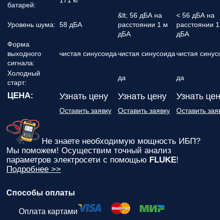
171 кг
батарей:
&lt; 56 дБА на
< 56 дБА на
Уровень шума:
58 дБА
расстоянии 1 м
расстоянии 1
дБА
дБА
Форма
выходного
чистая синусоида
чистая синусоида
чистая синус
сигнала:
Холодный
да
да
старт:
ЦЕНА:
Узнать цену
Узнать цену
Узнать це
Оставить заявку
Оставить заявку
Оставить зая
Не знаете необходимую мощность ИБП?
Мы поможем! Осуществим точный анализ
параметров электросети с помощью
FLUKE
!
Подробнее >>
Способы оплаты
Оплата картами