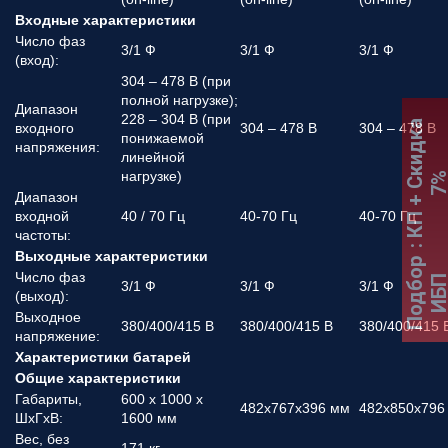
Входные характеристики
Число фаз
3/1 Ф
3/1 Ф
3/1 Ф
(вход):
304 – 478 В (при
полной нагрузке);
Диапазон
228 – 304 В (при
:
К
П
+
С
к
и
д
к
а
7
входного
304 – 478 В
304 – 478 В
понижаемой
напряжения:
линейной
нагрузке)
Диапазон
входной
40 / 70 Гц
40-70 Гц
40-70 Гц
частоты:
Выходные характеристики
Подбор
Число фаз
ИБ
3/1 Ф
3/1 Ф
3/1 Ф
(выход):
Выходное
380/400/415 В
380/400/415 В
380/400/415 
напряжение:
Характеристики батарей
Общие характеристики
Габариты,
600 x 1000 x
482х767х396 мм
482х850х796
ШхГхВ:
1600 мм
Вес, без