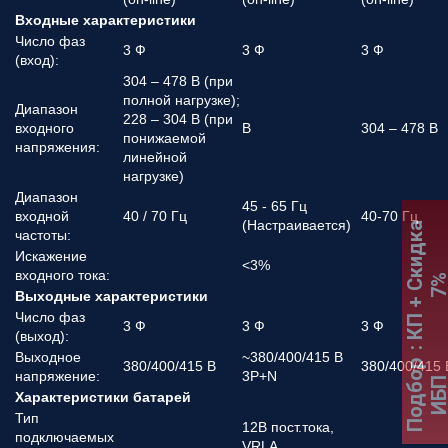
Входные характеристики
Число фаз
3 Ф
3 Ф
3 Ф
(вход):
304 – 478 В (при
полной нагрузке);
Диапазон
228 – 304 В (при
входного
В
304 – 478 В
понижаемой
напряжения:
линейной
нагрузке)
Диапазон
45 - 65 Гц
входной
40 / 70 Гц
40-70 Гц
(Настраивается)
:
К
П
+
С
к
и
д
к
а
7
частоты:
Искажение
<3%
входного тока:
Выходные характеристики
Число фаз
3 Ф
3 Ф
3 Ф
(выход):
Выходное
~380/400/415 В
380/400/415 В
380/400/415 
Подбор
напряжение:
3P+N
ИБ
Характеристики батарей
Тип
12В пост.тока,
подключаемых
VRLA