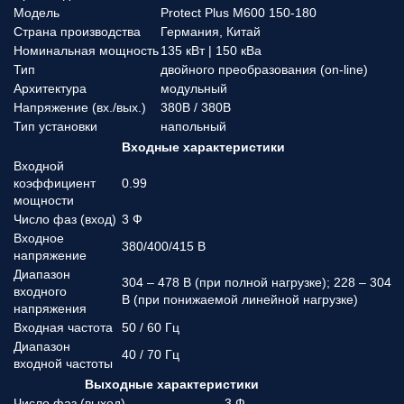
Модель
Protect Plus M600 150-180
Страна производства
Германия, Китай
Номинальная мощность
135 кВт | 150 кВа
Тип
двойного преобразования (on-line)
Архитектура
модульный
Напряжение (вx./вых.)
380В / 380В
Тип установки
напольный
Входные характеристики
Входной
коэффициент
0.99
мощности
Число фаз (вход)
3 Ф
Входное
380/400/415 В
напряжение
Диапазон
304 – 478 В (при полной нагрузке); 228 – 304
входного
В (при понижаемой линейной нагрузке)
напряжения
Входная частота
50 / 60 Гц
Диапазон
40 / 70 Гц
входной частоты
Выходные характеристики
Число фаз (выход)
3 Ф