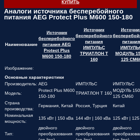
КУПИТЬ
Аналоги источника бесперебойного
питания AEG Protect Plus M600 150-180
Источник
Источни
Источник
бесперебойного
бесперебой
бесперебойного
питания
питания
Наименование
питания AEG
ИМПУЛЬС
ИМПУЛЬ
Protect Plus
ТРИАТЛОН Т
МОДУЛЬ 15
M600 150-180
160
125 СМ6
Изображение:
Основные характеристики
Производитель:
AEG
ИМПУЛЬС
ИМПУЛЬС
Protect Plus M600
МОДУЛЬ 150
Модель:
ТРИАТЛОН Т 160
150-180
125 СМ60
Страна
Германия, Китай
Россия, Турция
Китай
производства:
Номинальная
135 кВт | 150 кВа
144 кВт | 160 кВа
125 кВт | 125
мощность:
двойного
двойного
двойного
Тип:
преобразования
преобразования
преобразова
(on-line)
(on-line)
(on-line)