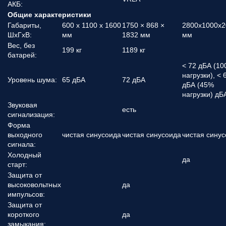
АКБ:
Общие характеристики
Габариты,
600 x 1100 x 1600
1750 × 868 ×
2800х1000х2
ШхГхВ:
мм
1832 мм
мм
Вес, без
199 кг
1189 кг
батарей:
< 72 дБА (1
нагрузки), < 
Уровень шума:
65 дБА
72 дБА
дБА (45%
нагрузки) дБ
Звуковая
есть
сигнализация:
Форма
выходного
чистая синусоида
чистая синусоида
чистая сину
сигнала:
Холодный
да
старт:
Защита от
высоковольтных
да
импульсов:
Защита от
короткого
да
замыкания: