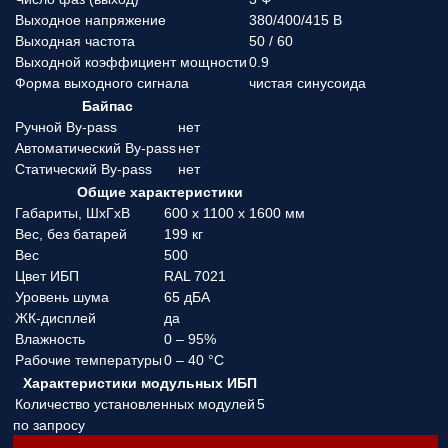
Выходное напряжение
380/400/415 В
Выходная частота
50 / 60
Выходной коэффициент мощности
0.9
Форма выходного сигнала
чистая синусоида
Байпас
Ручной By-pass
нет
Автоматический By-pass
нет
Статический By-pass
нет
Общие характеристики
Габариты, ШхГхВ
600 x 1100 x 1600 мм
Вес, без батарей
199 кг
Вес
500
Цвет ИБП
RAL 7021
Уровень шума
65 дБА
ЖК-дисплей
да
Влажность
0 – 95%
Рабочие температуры
0 – 40 °C
Характеристики модульных ИБП
Количество установленных модулей
5
по запросу