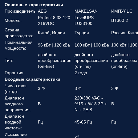
Основные характеристики
Производитель:
AEG
MAKELSAN
ИМПУЛЬС
Protect 8.33 120
LevelUPS
Модель:
BT300-2
216VDC
LU33100
Страна
Китай, Индия
Турция
Россия, Кита
производства:
Номинальная
96 кВт | 120 кВа
100 кВт | 100 кВа
100 кВт | 100
мощность:
двойного
двойного
двойного
Тип:
преобразования
преобразования
преобразова
(on-line)
(on-line)
(on-line)
Гарантия:
2 года
Входные характеристики
Число фаз
3 Ф
3 Ф
3 Ф
(вход):
Диапазон
220/380 VAC -
входного
В
%15 + %18 3P +
В
напряжения:
N + PE В
Диапазон
входной
Гц
45-65 Гц
Гц
частоты:
Искажение
<3