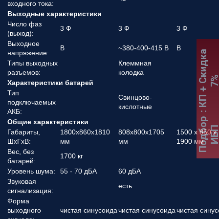
входного тока:
Выходные характеристики
Число фаз
3 Ф
3 Ф
3 Ф
(выход):
Выходное
В
~380-400-415 В
В
:
К
П
+
С
к
и
д
к
а
7
напряжение:
Типы выходных
Клеммная
разъемов:
колодка
Характеристики батарей
Тип
Свинцово-
подключаемых
кислотные
АКБ:
Подбор
Общие характеристики
ИБ
Габариты,
1800х860х1810
808x800x1705
1500 x 850 x
ШхГхВ:
мм
мм
1900 мм
Вес, без
1700 кг
батарей:
Уровень шума:
55 - 70 дБА
60 дБА
Звуковая
есть
сигнализация:
Форма
выходного
чистая синусоида
чистая синусоида
чистая сину