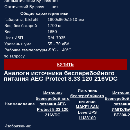
Автоматический By-pass
нет
Статический By-pass
нет
Общие характеристики
Габариты, ШхГхВ
1800х860х1810 мм
Вес, без батарей
1700 кг
Вес
1650
Цвет ИБП
RAL 7035
Уровень шума
55 - 70 дБА
Рабочие температуры
-5°C - +40°C
по запросу
КУПИТЬ
Аналоги источника бесперебойного
питания AEG Protect 8.33 120 216VDC
Источник
Источник
Источни
бесперебойного
бесперебойного
бесперебой
питания
Наименование
питания AEG
питания
MAKELSAN
Protect 8.33 120
ИМПУЛЬ
LevelUPS
216VDC
BT300-2
LU33100
Изображение: