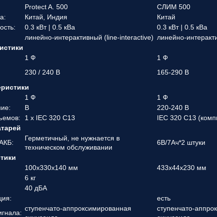
Protect A. 500
СЛИМ 500
а:
Китай, Индия
Китай
ость:
0.3 кВт | 0.5 кВа
0.3 кВт | 0.5 кВа
линейно-интерактивный (line-interactive)
линейно-интерактив
истики
1 Ф
1 Ф
230 / 240 В
165-290 В
еристики
1 Ф
1 Ф
ие:
В
220-240 В
ъемов:
1 x IEC 320 C13
IEC 320 C13 (ком
атарей
Герметичный, не нужнается в
АКБ:
6В/7Ач*2 штуки
техническом обслуживании
стики
100х330х140 мм
433x44x230 мм
6 кг
40 дБА
ция:
есть
ступенчато-аппроксимированная
ступенчато-аппро
игнала: