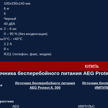
100х330х140 мм
6 кг
6
Черный
40 дБА
ия
2 – 6 мс
0 – 90 % (без конденсации)
ры
0°C - +40°C
2.2 А
8 ч
RJ11 (телефон, факс, модем)
КУПИТЬ
очника бесперебойного питания AEG Protec
Источник бесперебойного питания
Источник бесп
ие
AEG Protect A. 500
ИМПУЛЬ
ристики
AEG
ИМПУЛЬС