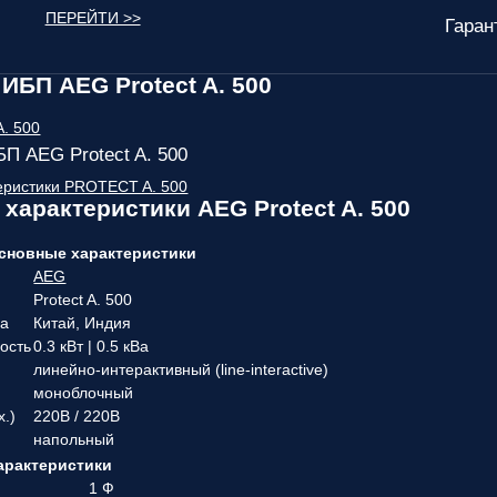
ПЕРЕЙТИ >>
Гаран
ИБП AEG Protect A. 500
П AEG Protect A. 500
еристики PROTECT A. 500
 характеристики AEG Protect A. 500
сновные характеристики
AEG
Protect A. 500
ва
Китай, Индия
ость
0.3 кВт | 0.5 кВа
линейно-интерактивный (line-interactive)
моноблочный
х.)
220В / 220В
напольный
арактеристики
1 Ф