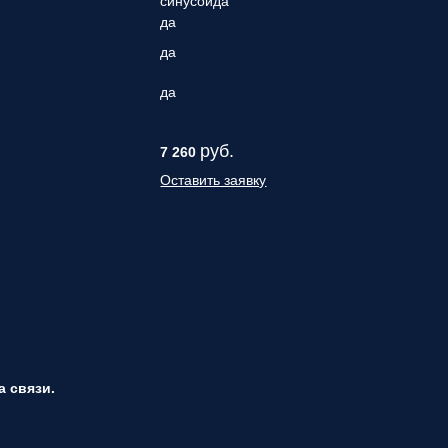
синусоида
да
да
да
руб.
7 260
Оставить заявку
 связи.