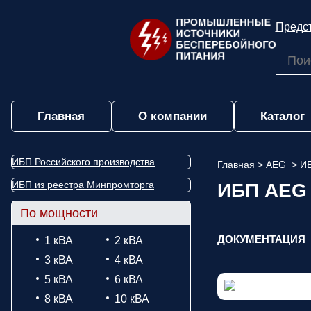
Предст
Главная
О компании
Каталог
ИБП Российского производства
Главная
>
AEG
>
ИБ
ИБП из реестра Минпромторга
ИБП AEG P
По мощности
ДОКУМЕНТАЦИЯ
1 кВА
2 кВА
3 кВА
4 кВА
5 кВА
6 кВА
8 кВА
10 кВА