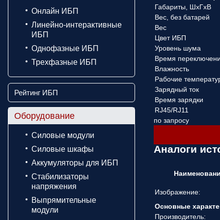
Габариты, ШхГхВ
Онлайн ИБП
Вес, без батарей
Линейно-интерактивные
Вес
ИБП
Цвет ИБП
Однофазные ИБП
Уровень шума
Время переключен
Трехфазные ИБП
Влажность
Рабочие температу
Зарядный ток
Рейтинг ИБП
Время зарядки
RJ45/RJ11
Оборудование
по запросу
Силовые модули
Аналоги ист
Силовые шкафы
Аккумуляторы для ИБП
Наименован
Стабилизаторы
напряжения
Изображение:
Выпрямительные
Основные характе
модули
Производитель: