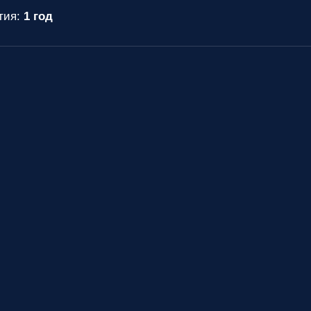
тия:
1 год