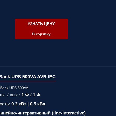
УЗНАТЬ ЦЕНУ
В корзину
Back UPS 500VA AVR IEC
вх. / вых.:
1 Ф / 1 Ф
ость:
0.3 кВт | 0.5 кВа
инейно-интерактивный (line-interactive)