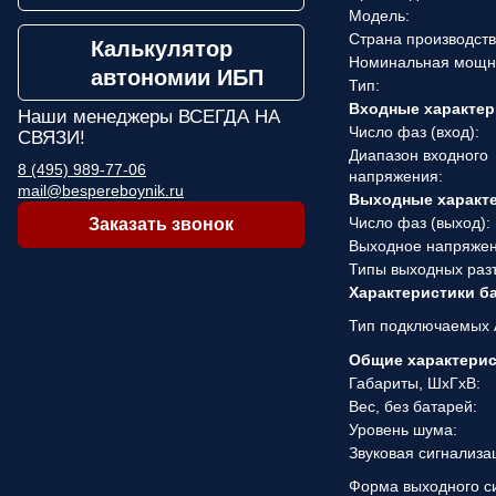
Модель:
Страна производств
Калькулятор
Номинальная мощн
автономии ИБП
Тип:
Входные характер
Наши менеджеры
ВСЕГДА НА
Число фаз (вход):
СВЯЗИ!
Диапазон входного
8 (495) 989-77-06
напряжения:
mail@bespereboynik.ru
Выходные характ
Число фаз (выход):
Заказать звонок
Выходное напряжен
Типы выходных раз
Характеристики б
Тип подключаемых 
Общие характери
Габариты, ШхГхВ:
Вес, без батарей:
Уровень шума:
Звуковая сигнализа
Форма выходного с