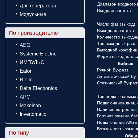
Диапазон входного
Для генератора
Входная частота
Модульные
Число фаз (выход)
Выходная частота
По производителю
Количество выходн
Тип выходных разъ
AEG
Выходной коэффиц
Systeme Electric
Форма выходного с
ИМПУЛЬС
Байпас
Ручной By-pass
Eaton
Автоматический By-
Riello
Статический By-pas
Delta Electronics
Тип подключаемых
APC
Подключение внеш
Makelsan
Наличие встроенны
Invertomatic
Горячая замена ба
Подключение АКБ к
Возможность замен
По типу
Общие