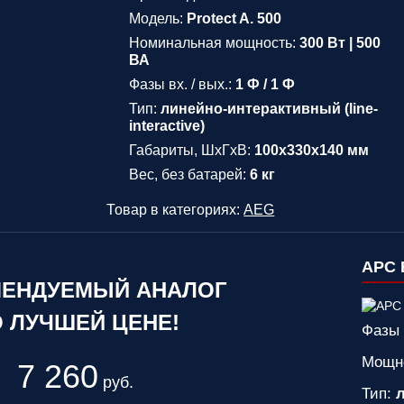
Модель:
Protect A. 500
Номинальная мощность:
300 Вт | 500
ВА
Фазы вх. / вых.:
1 Ф / 1 Ф
Тип:
линейно-интерактивный (line-
interactive)
Габариты, ШхГхВ:
100х330х140 мм
Вес, без батарей:
6 кг
Товар в категориях:
AEG
APC 
ЕНДУЕМЫЙ АНАЛОГ
 ЛУЧШЕЙ ЦЕНЕ!
Фазы 
Мощн
7 260
руб.
Тип:
л