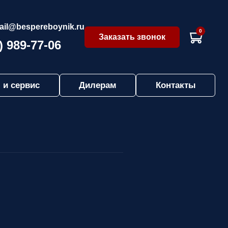
ail@bespereboynik.ru
0
Заказать звонок
) 989-77-06
 и сервис
Дилерам
Контакты