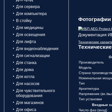
Для сервера
Для компьютера
Фотографии 
В стойку
Для медицины
Для освещения
Документация ИБ
Для лифта
Технические характ
Технические
Для видеонаблюдения
Для сигнализации
О
Производитель
Для станка
Модель
Для дома
Страна производст
Для котла
Номинальная мощн
Тип
Для насосов
Архитектура
Для чувствительного
Напряжение (вx./вы
оборудования
Тип установки
Для магазинов
Входные х
Для офиса
Число фаз (вход)