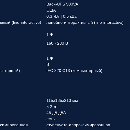
Back-UPS 500VA
США
0.3 кВт | 0.5 кВа
ный (line-interactive)
линейно-интерактивный (line-interactive)
1 Ф
160 - 280 В
1 Ф
В
пьютерный)
IEC 320 C13 (компьютерный)
115x185x213 мм
5.2 кг
45 дБ дБА
есть
ксимированная
ступенчато-аппроксимированная