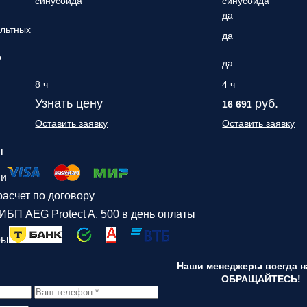
синусоида
синусоида
да
ольтных
да
о
да
8 ч
4 ч
Узнать цену
руб.
16 691
Оставить заявку
Оставить заявку
ы
ми
асчет по договору
ИБП AEG Protect A. 500 в день оплаты
ры
Наши менеджеры всегда на
ОБРАЩАЙТЕСЬ!