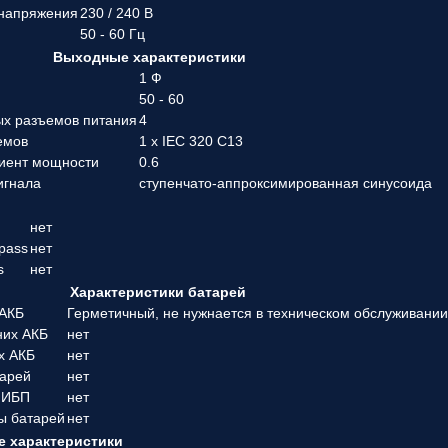
 напряжения
230 / 240 В
50 - 60 Гц
Выходные характеристики
1 Ф
50 - 60
ых разъемов питания
4
емов
1 x IEC 320 C13
иент мощности
0.6
игнала
ступенчато-аппроксимированная синусоида
нет
pass
нет
s
нет
Характеристики батарей
 АКБ
Герметичный, не нужнается в техническом обслуживани
них АКБ
нет
х АКБ
нет
тарей
нет
 ИБП
нет
ы батарей
нет
 характеристики