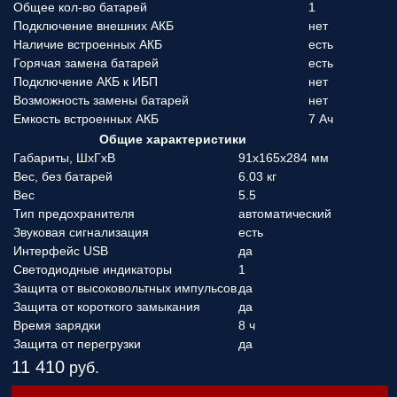
Общее кол-во батарей
1
Подключение внешних АКБ
нет
Наличие встроенных АКБ
есть
Горячая замена батарей
есть
Подключение АКБ к ИБП
нет
Возможность замены батарей
нет
Емкость встроенных АКБ
7 Ач
Общие характеристики
Габариты, ШхГхВ
91x165x284 мм
Вес, без батарей
6.03 кг
Вес
5.5
Тип предохранителя
автоматический
Звуковая сигнализация
есть
Интерфейс USB
да
Светодиодные индикаторы
1
Защита от высоковольтных импульсов
да
Защита от короткого замыкания
да
Время зарядки
8 ч
Защита от перегрузки
да
11 410
руб.