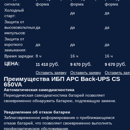
сигнала:
форма
форма
форма
Холодный
да
да
старт:
Защита от
высоковольтных
да
да
да
импульсов:
Защита от
короткого
да
да
да
замыкания:
Время зарядки:
8 ч
16 ч
16 ч
ЦЕНА:
руб.
руб.
руб.
11 410
9 670
9 670
Оставить заявку
Оставить заявку
Оставить зая
Преимущества ИБП APC Back-UPS CS
650VA
Автоматическая самодиагностика
Периодическая самодиагностика батарей позволяет
своевременно обнаружить батарею, подлежащую замене.
Уведомление об отказе батареи
Заблаговременное информирование о приближающемся
отказе батарей, что позволяет своевременно выполнять
профилактическое обслуживание.