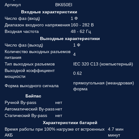
Артикул
BK650EI
Входные характеристики
Число фаз (вход)
1 Ф
Диапазон входного напряжения
160 - 282 В
Входная частота
48 - 62 Гц
Выходные характеристики
Число фаз (выход)
1 Ф
Количество выходных разъемов
4
питания
Тип выходных разъемов
IEC 320 C13 (компьютерный)
Выходной коэффициент
0.62
мощности
прямоугольная (меандровая)
Форма выходного сигнала
форма
Байпас
Ручной By-pass
нет
Автоматический By-pass
нет
Статический By-pass
нет
Характеристики батарей
Время работы при 100% нагрузке от встроенных
4.7 мин
АКБ
минут