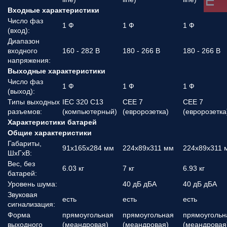
Входные характеристики
Число фаз
1 Ф
1 Ф
1 Ф
(вход):
Диапазон
входного
160 - 282 В
180 - 266 В
180 - 266 В
напряжения:
Выходные характеристики
Число фаз
1 Ф
1 Ф
1 Ф
(выход):
Типы выходных
IEC 320 C13
CEE 7
CEE 7
разъемов:
(компьютерный)
(евророзетка)
(евророзетка
Характеристики батарей
Общие характеристики
Габариты,
91x165x284 мм
224x89x311 мм
224x89x311 
ШхГхВ:
Вес, без
6.03 кг
7 кг
6.93 кг
батарей:
Уровень шума:
40 дБ дБА
40 дБ дБА
Звуковая
есть
есть
есть
сигнализация:
Форма
прямоугольная
прямоугольная
прямоугольн
выходного
(меандровая)
(меандровая)
(меандровая