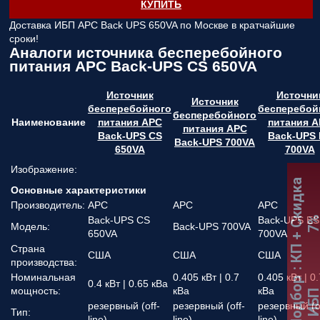
КУПИТЬ
Доставка ИБП APC Back UPS 650VA по Москве в кратчайшие
сроки!
Аналоги источника бесперебойного
питания APC Back-UPS CS 650VA
Источник
Источни
Источник
бесперебойного
бесперебой
бесперебойного
Наименование
питания APC
питания 
питания APC
Back-UPS CS
Back-UPS 
Back-UPS 700VA
650VA
700VA
Изображение:
:
К
П
+
С
к
и
д
к
а
7
Основные характеристики
Производитель:
APC
APC
APC
Back-UPS CS
Back-UPS ES
Модель:
Back-UPS 700VA
650VA
700VA
Страна
США
США
США
производства:
Номинальная
0.405 кВт | 0.7
0.405 кВт | 0.
Подбор
0.4 кВт | 0.65 кВа
мощность:
кВа
кВа
ИБ
резервный (off-
резервный (off-
резервный (o
Тип:
line)
line)
line)