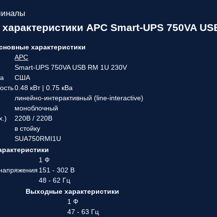
миналы
 характеристики APC Smart-UPS 750VA U
сновные характеристики
APC
Smart-UPS 750VA USB RM 1U 230V
ва
США
ость
0.48 кВт | 0.75 кВа
линейно-интерактивный (line-interactive)
моноблочный
х.)
220В / 220В
в стойку
SUA750RMI1U
арактеристики
1 Ф
 напряжения
151 - 302 В
48 - 62 Гц
Выходные характеристики
1 Ф
47 - 63 Гц