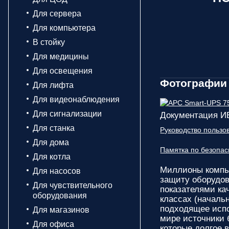
Для сервера
Для компьютера
В стойку
Для медицины
Для освещения
Фотографии 
Для лифта
Для видеонаблюдения
Для сигнализации
Документация И
Для станка
Руководство польз
Для дома
Памятка по безопа
Для котла
Миллионы компь
Для насосов
защиту оборудов
Для чувствительного
показателями ка
оборудования
классах (началь
подходящее испо
Для магазинов
мире источники 
Для офиса
которые долгое 