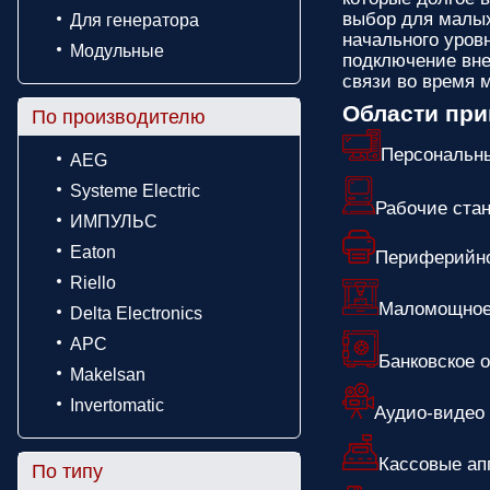
выбор для малых
Для генератора
начального уров
Модульные
подключение вне
связи во время 
Области пр
По производителю
Персональн
AEG
Systeme Electric
Рабочие ста
ИМПУЛЬС
Eaton
Периферийно
Riello
Маломощное
Delta Electronics
APC
Банковское 
Makelsan
Invertomatic
Аудио-видео
Кассовые ап
По типу