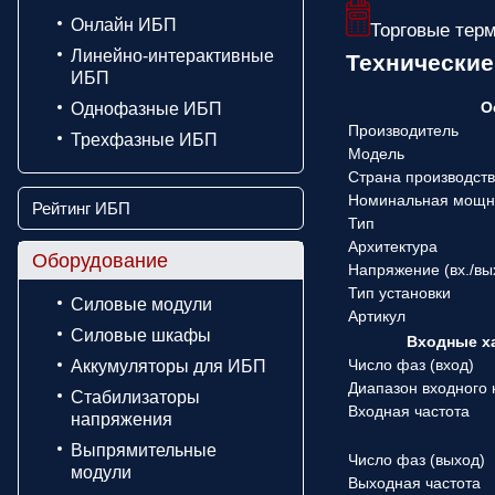
Онлайн ИБП
Торговые тер
Линейно-интерактивные
Технические
ИБП
О
Однофазные ИБП
Производитель
Трехфазные ИБП
Модель
Страна производст
Номинальная мощн
Рейтинг ИБП
Тип
Архитектура
Оборудование
Напряжение (вx./вы
Тип установки
Силовые модули
Артикул
Силовые шкафы
Входные х
Число фаз (вход)
Аккумуляторы для ИБП
Диапазон входного
Стабилизаторы
Входная частота
напряжения
Выпрямительные
Число фаз (выход)
модули
Выходная частота