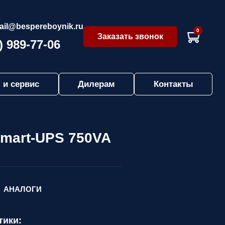
ail@bespereboynik.ru
0
Заказать звонок
) 989-77-06
 и сервис
Дилерам
Контакты
Smart-UPS 750VA
АНАЛОГИ
тики: