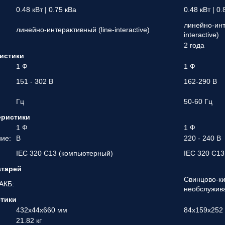
0.48 кВт | 0.75 кВа
0.48 кВт | 0
линейно-инт
линейно-интерактивный (line-interactive)
interactive)
2 года
истики
1 Ф
1 Ф
151 - 302 В
162-290 В
Гц
50-60 Гц
еристики
1 Ф
1 Ф
ие:
В
220 - 240 В
IEC 320 C13 (компьютерный)
IEC 320 C13
атарей
Свинцово-ки
АКБ:
необслужив
стики
432x44x660 мм
84х159х252
21.82 кг