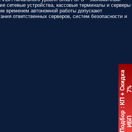
е сетевые устройства, кассовые терминалы и серверы
ным временем автономной работы допускают
ания ответственных серверов, систем безопасности и
:
К
П
+
С
к
и
д
к
а
7
Подбор
ИБ