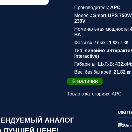
Производитель:
APC
Модель:
Smart-UPS 750V
230V
Номинальная мощность:
ВА
Фазы вх. / вых.:
1 Ф / 1 Ф
Тип:
линейно-интерактив
interactive)
Габариты, ШхГхВ:
432x44
Вес, без батарей:
21.82 кг
В наличии
Товар в категориях:
APC
ИМПУ
ЕНДУЕМЫЙ АНАЛОГ
 ЛУЧШЕЙ ЦЕНЕ!