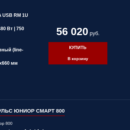
A USB RM 1U
56 020
480 Вт | 750
руб.
КУПИТЬ
ный (line-
В корзину
x660 мм
ЛЬС ЮНИОР СМАРТ 800