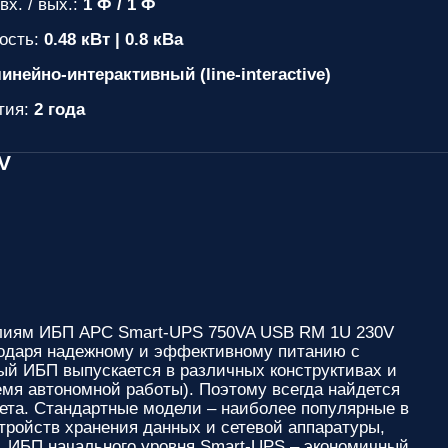
вх. / вых.:
1 Ф / 1 Ф
ость:
0.48 кВт | 0.8 кВа
инейно-интерактивный (line-interactive)
тия:
2 года
V
елиям
ИБП APC Smart-UPS 750VA USB RM 1U 230V
годаря надежному и эффективному питанию с
ый ИБП выпускается в различных конструктивах и
емя автономной работы). Поэтому всегда найдется
ета. Стандартные модели – наиболее популярные в
тройств хранения данных и сетевой аппаратуры,
. ИБП начального уровня Smart-UPS – экономичный