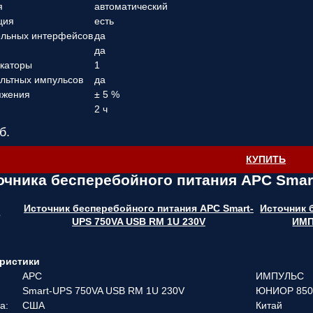
я
автоматический
ция
есть
ельных интерфейсов
да
да
каторы
1
ольтных импульсов
да
яжения
± 5 %
2 ч
б.
КУПИТЬ
очника бесперебойного питания APC Smar
Источник бесперебойного питания APC Smart-
Источник 
е
UPS 750VA USB RM 1U 230V
ИМП
ристики
APC
ИМПУЛЬС
Smart-UPS 750VA USB RM 1U 230V
ЮНИОР 85
а:
США
Китай