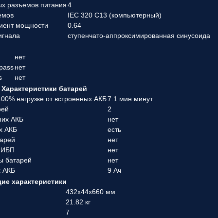
ых разъемов питания
4
емов
IEC 320 C13 (компьютерный)
иент мощности
0.64
игнала
ступенчато-аппроксимированная синусоида
нет
pass
нет
s
нет
Характеристики батарей
00% нагрузке от встроенных АКБ
7.1 мин минут
рей
2
них АКБ
нет
х АКБ
есть
тарей
нет
 ИБП
нет
ы батарей
нет
х АКБ
9 Ач
ие характеристики
432x44x660 мм
21.82 кг
7