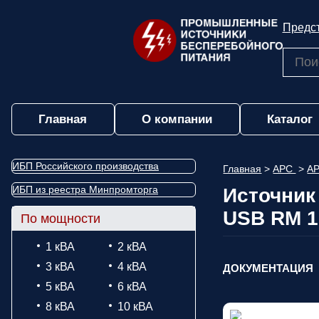
Предст
Главная
О компании
Каталог
ИБП Российского производства
Главная
>
APC
>
AP
ИБП из реестра Минпромторга
Источник
USB RM 1
По мощности
1 кВА
2 кВА
3 кВА
4 кВА
ДОКУМЕНТАЦИЯ
5 кВА
6 кВА
8 кВА
10 кВА