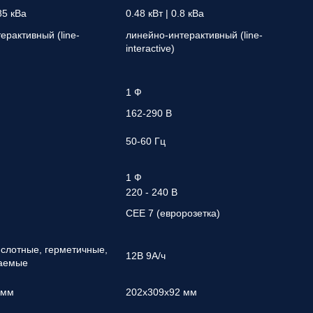
.85 кВа
0.48 кВт | 0.8 кВа
ерактивный (line-
линейно-интерактивный (line-
interactive)
1 Ф
162-290 В
50-60 Гц
1 Ф
220 - 240 В
CEE 7 (евророзетка)
слотные, герметичные,
12В 9А/ч
аемые
 мм
202x309x92 мм