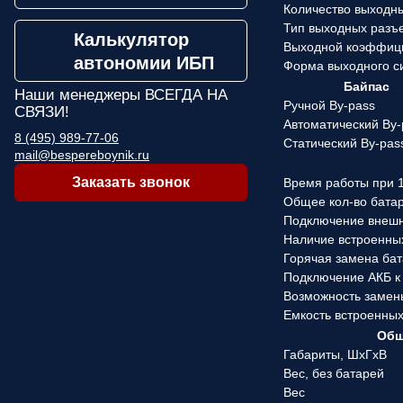
Количество выходн
Тип выходных разъ
Калькулятор
Выходной коэффиц
автономии ИБП
Форма выходного с
Байпас
Наши менеджеры
ВСЕГДА НА
Ручной By-pass
СВЯЗИ!
Автоматический By-
8 (495) 989-77-06
Статический By-pas
mail@bespereboynik.ru
Заказать звонок
Время работы при 1
Общее кол-во бата
Подключение внеш
Наличие встроенны
Горячая замена ба
Подключение АКБ к
Возможность замен
Емкость встроенны
Общ
Габариты, ШхГхВ
Вес, без батарей
Вес