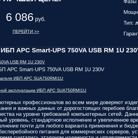
Фазы 
Мощн
6 086
руб.
Тип:
л
ПЕРЕЙТИ >>
Гаран
ИБП APC Smart-UPS 750VA USB RM 1U 230
БП APC Smart-UPS 750VA USB RM 1U 230V
ователя ИБП APC SUA750RMI1U
сной эксплуатации ИБП APC SUA750RMI1U
ютерных профессионалов во всем мире доверяют изд
ания и важных данных от дорогостоящих перебоев бла
чества на уровне требований компьютерных сетей. Данн
ный уровень, стандартное исполнение и увеличенное вр
лнение почти для любого варианта применения и бюдж
бесперебойного питания для коммерческих серверов, ус
время считались эталоном надежности и управляемости