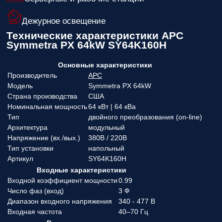
Дежурное освещение
Технические характеристики APC
Symmetra PX 64kW SY64K160H
Основные характеристики
Производитель
APC
Модель
Symmetra PX 64kW
Страна производства
США
Номинальная мощность
64 кВт | 64 кВа
Тип
двойного преобразования (on-line)
Архитектура
модульный
Напряжение (вx./вых.)
380В / 220В
Тип установки
напольный
Артикул
SY64K160H
Входные характеристики
Входной коэффициент мощности
0.99
Число фаз (вход)
3 Ф
Диапазон входного напряжения
340 - 477 В
Входная частота
40–70 Гц