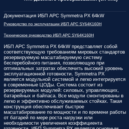
Документация ИБП APC Symmetra PX 64kW
Руководство по эксплуатации ИБП APC SY64K160H
Техническое руководство ИБП APC SY64K160H
ИБП APC Symmetra PX 64kW
представляет собой
соответствующую требованиям мировых стандартов
резервируемую масштабируемую систему
бесперебойного питания, позволяющую при
оптимальных затратах обеспечить высокий уровень
эксплуатационной готовности. Symmetra PX
является модульной системой и легко интегрируется
в современные ЦОДы. Система состоит из
резервируемых модулей: силовых, управляющих,
батарейных и байпаса. Все модули смонтированы в
легко и эффективно обслуживаемых стойках. Такая
конструкция обеспечивает быстрое
масштабирование по мощности и по времени работы
от батарей по мере роста нагрузки или
необходимости увеличения коэффициента
готовности. ИБП Symmetra PX является основным