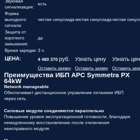
Звуковая
есть
сигнализация:
Форма
выходного
чистая синусоида
чистая синусоида
чистая синус
сигнала:
Защита от
короткого
да
замыкания:
Время зарядки:
3 ч
ЦЕНА:
руб.
Узнать цену
Узнать це
4 480 370
Оставить заявку
Оставить заявку
Оставить зая
Преимущества ИБП APC Symmetra PX
64kW
Network manageable
Обеспечивает дистанционное управление питанием ИБП
через сеть.
Силовые модули соединяются параллельно
Повышение уровня эксплуатационной готовности, благодаря
немедленному восстановлению после отключения
неисправного модуля.