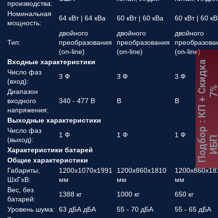
производства:
Номинальная
64 кВт | 64 кВа
60 кВт | 60 кВа
60 кВт | 60 к
мощность:
двойного
двойного
двойного
Тип:
преобразования
преобразования
преобразова
(on-line)
(on-line)
(on-line)
Входные характеристики
:
К
П
+
С
к
и
д
к
а
7
Число фаз
3 Ф
3 Ф
3 Ф
(вход):
Диапазон
входного
340 - 477 В
В
В
напряжения:
Выходные характеристики
Подбор
Число фаз
1 Ф
1 Ф
1 Ф
ИБ
(выход):
Характеристики батарей
Общие характеристики
Габариты,
1200x1070x1991
1200х860х1810
1200х860х18
ШхГхВ:
мм
мм
мм
Вес, без
1388 кг
1000 кг
650 кг
батарей:
Уровень шума:
63 дБА дБА
55 - 70 дБА
55 - 65 дБА