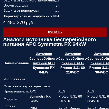
Защита от короткого замыкания
да
Время зарядки
3 ч
Защита от перегрузки
да
Характеристики модульных ИБП
4 480 370
руб.
КУПИТЬ
Аналоги источника бесперебойного
питания APC Symmetra PX 64kW
Источник
Источник
Источни
бесперебойного
бесперебойного
бесперебой
Наименование
питания APC
питания AEG
питания A
Symmetra PX
Protect 8.31 60
Protect 8.31
64kW
216VDC
384VDC
Изображение:
Основные характеристики
Производитель:
APC
AEG
AEG
Symmetra PX
Protect 8.31 60
Protect 8.31 
Модель:
64kW
216VDC
384VDC
Страна
США
Китай, Индия
Китай, Индия