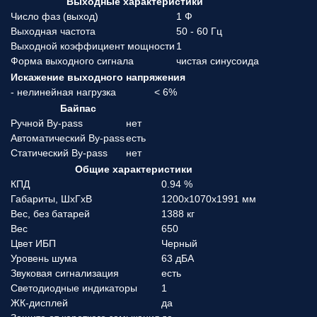
Выходные характеристики
Число фаз (выход)
1 Ф
Выходная частота
50 - 60 Гц
Выходной коэффициент мощности
1
Форма выходного сигнала
чистая синусоида
Искажение выходного напряжения
- нелинейная нагрузка
< 6%
Байпас
Ручной By-pass
нет
Автоматический By-pass
есть
Статический By-pass
нет
Общие характеристики
КПД
0.94 %
Габариты, ШхГхВ
1200x1070x1991 мм
Вес, без батарей
1388 кг
Вес
650
Цвет ИБП
Черный
Уровень шума
63 дБА
Звуковая сигнализация
есть
Светодиодные индикаторы
1
ЖК-дисплей
да