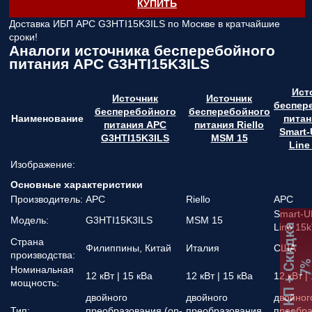
КУПИТЬ
Доставка ИБП APC G3HTI15K3ILS по Москве в кратчайшие
сроки!
Аналоги источника бесперебойного
питания APC G3HTI15K3ILS
Ист
Источник
Источник
беспер
бесперебойного
бесперебойного
Наименование
питан
питания APC
питания Riello
Smart-
G3HTI15K3ILS
MSM 15
Line
Изображение:
Основные характеристики
Производитель:
APC
Riello
APC
Smart-U
Модель:
G3HTI15K3ILS
MSM 15
Line 15
:
К
П
+
С
к
и
д
к
а
7
Страна
Филиппины, Китай
Италия
США
производства:
Номинальная
12 кВт | 15 кВа
12 кВт | 15 кВа
12 кВт |
мощность:
двойного
двойного
двойног
Тип:
преобразования (on-
преобразования
преобра