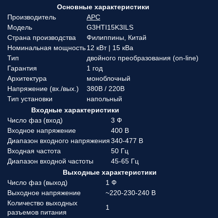
Основные характеристики
Производитель
APC
Модель
G3HTI15K3ILS
Страна производства
Филиппины, Китай
Номинальная мощность
12 кВт | 15 кВа
Тип
двойного преобразования (on-line)
Гарантия
1 год
Архитектура
моноблочный
Напряжение (вx./вых.)
380В / 220В
Тип установки
напольный
Входные характеристики
Число фаз (вход)
3 Ф
Входное напряжение
400 В
Диапазон входного напряжения
340-477 В
Входная частота
50 Гц
Диапазон входной частоты
45-65 Гц
Выходные характеристики
Число фаз (выход)
1 Ф
Выходное напряжение
~220-230-240 В
Количество выходных
1
разъемов питания