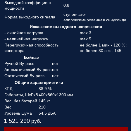
Выходной коэффициент
0.8
мощности
ступенчато-
Форма выходного сигнала
аппроксимированная синусоида
Искажение выходного напряжения
- линейная нагрузка
max 3
- нелинейная нагрузка
max 5
Перегрузочная способность
не более 1 мин - 120 % ;
инвертора
не более 30 сек - 145
Байпас
Ручной By-pass
нет
Автоматический By-pass
нет
Статический By-pass
нет
Общие характеристики
КПД
88.9 %
Габариты, ШхГхВ
400x860x1300 мм
Вес, без батарей
145 кг
Вес
210
Уровень шума
54.5 дБА
1 521 290
руб.