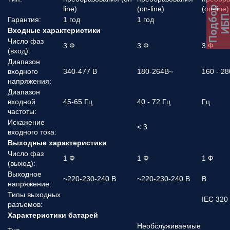
Подбор
line)
(on-line)
(on-line)
ИБ
Гарантия:
1 год
1 год
Входные характеристики
Число фаз
3 Ф
3 Ф
3 Ф
(вход):
Диапазон
входного
340-477 В
180-264В~
160 - 28
напряжения:
Диапазон
входной
45-65 Гц
40 - 72 Гц
Гц
частоты:
Искажение
< 3
входного тока:
Выходные характеристики
Число фаз
1 Ф
1 Ф
1 Ф
(выход):
Выходное
~220-230-240 В
~220-230-240 В
В
напряжение:
Типы выходных
IEC 320
разъемов:
Характеристики батарей
Необслуживаемые