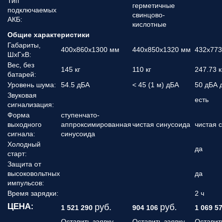
Тип
герметичные
подключаемых
свинцово-
АКБ:
кислотные
Общие характеристики
Габариты,
400x860x1300 мм
440x850x1320 мм
432x773
ШхГхВ:
Вес, без
145 кг
110 кг
247.73 к
батарей:
Уровень шума:
54.5 дБА
< 45 (1 м) дБА
50 дБА 
Звуковая
есть
сигнализация:
Форма
ступенчато-
выходного
аппроксимированная
чистая синусоида
чистая 
сигнала:
синусоида
Холодный
да
старт:
Защита от
высоковольтных
да
импульсов:
Время зарядки:
2 ч
ЦЕНА:
руб.
руб.
1 521 290
904 106
1 069 5
Оставить заявку
Оставить заявку
Оставит