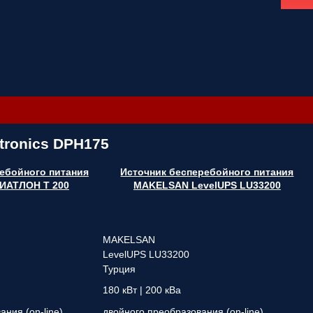
tronics DPH175
ебойного питания
Источник бесперебойного питания
ИАТЛОН Т 200
MAKELSAN LevelUPS LU33200
MAKELSAN
LevelUPS LU33200
Турция
180 кВт | 200 кВа
ния (on-line)
двойного преобразования (on-line)