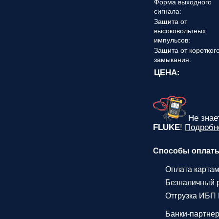
Форма выходного
сигнала:
Защита от
высоковольтных
импульсов:
Защита от коротког
замыкания:
ЦЕНА:
Не зна
FLUKE
!
Подробн
Способы оплат
Оплата карта
Безналичный р
Отгрузка ИБП 
Банки-партне