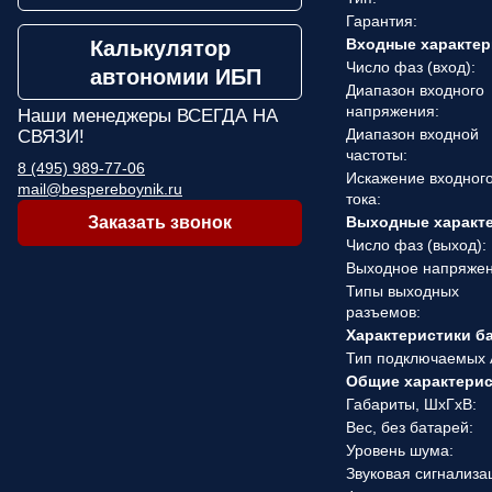
Гарантия:
Входные характер
Калькулятор
Число фаз (вход):
автономии ИБП
Диапазон входного
напряжения:
Наши менеджеры
ВСЕГДА НА
Диапазон входной
СВЯЗИ!
частоты:
8 (495) 989-77-06
Искажение входног
mail@bespereboynik.ru
тока:
Заказать звонок
Выходные характ
Число фаз (выход):
Выходное напряжен
Типы выходных
разъемов:
Характеристики б
Тип подключаемых 
Общие характери
Габариты, ШхГхВ:
Вес, без батарей:
Уровень шума:
Звуковая сигнализа