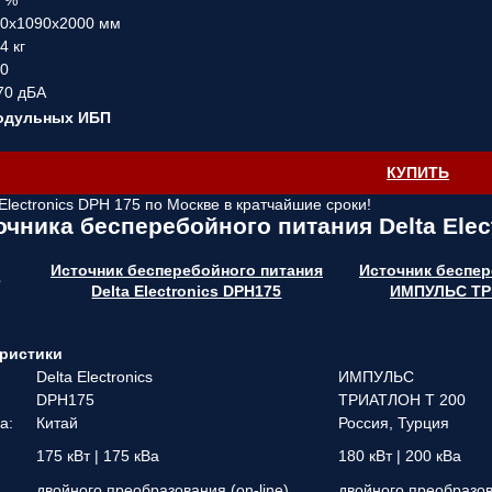
6 %
00x1090x2000 мм
4 кг
30
70 дБА
модульных ИБП
КУПИТЬ
Electronics DPH 175 по Москве в кратчайшие сроки!
очника бесперебойного питания Delta Elec
Источник бесперебойного питания
Источник беспер
е
Delta Electronics DPH175
ИМПУЛЬС ТР
ристики
Delta Electronics
ИМПУЛЬС
DPH175
ТРИАТЛОН Т 200
а:
Китай
Россия, Турция
175 кВт | 175 кВа
180 кВт | 200 кВа
двойного преобразования (on-line)
двойного преобразова