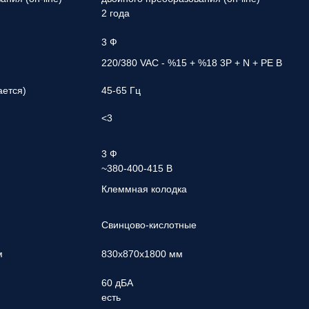
2 года
3 Ф
220/380 VAC - %15 + %18 3P + N + PE В
ается)
45-65 Гц
<3
3 Ф
N
~380-400-415 В
Клеммная колодка
Свинцово-кислотные
м
830x870x1800 мм
60 дБА
есть