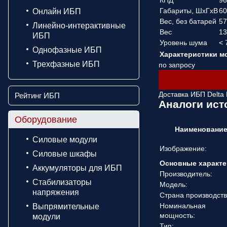
КПД
9
Габариты, ШхГхВ
6
Онлайн ИБП
Вес, без батарей
57
Линейно-интерактивные
Вес
1
ИБП
Уровень шума
< 
Однофазные ИБП
Характеристики 
Трехфазные ИБП
по запросу
Доставка ИБП Delta 
Рейтинг ИБП
Аналоги ист
Оборудование
Наименовани
Силовые модули
Изображение:
Силовые шкафы
Основные характе
Аккумуляторы для ИБП
Производитель:
Стабилизаторы
Модель:
напряжения
Страна производств
Номинальная
Выпрямительные
мощность:
модули
Тип: