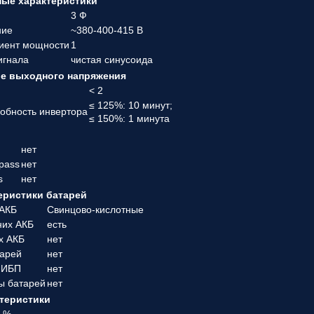
ые характеристики
3 Ф
ние
~380-400-415 В
иент мощности
1
игнала
чистая синусоида
е выходного напряжения
а
< 2
≤ 125%: 10 минут;
собность инвертора
≤ 150%: 1 минута
нет
pass
нет
s
нет
еристики батарей
 АКБ
Свинцово-кислотные
них АКБ
есть
х АКБ
нет
тарей
нет
 ИБП
нет
ы батарей
нет
теристики