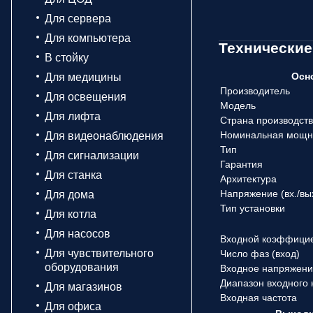
Для сервера
Для компьютера
Технические
В стойку
Осн
Для медицины
Производитель
Для освещения
Модель
Для лифта
Страна производст
Номинальная мощн
Для видеонаблюдения
Тип
Для сигнализации
Гарантия
Для станка
Архитектура
Напряжение (вx./вы
Для дома
Тип установки
Для котла
Для насосов
Входной коэффици
Для чувствительного
Число фаз (вход)
оборудования
Входное напряжен
Диапазон входного
Для магазинов
Входная частота
Для офиса