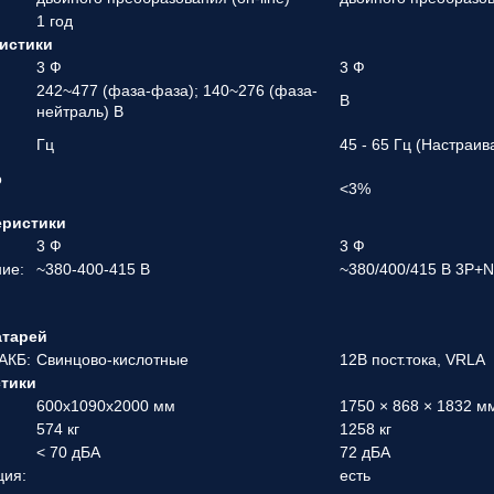
1 год
истики
3 Ф
3 Ф
242~477 (фаза-фаза); 140~276 (фаза-
В
нейтраль) В
Гц
45 - 65 Гц (Настраив
о
<3%
еристики
3 Ф
3 Ф
ие:
~380-400-415 В
~380/400/415 В 3P+
атарей
АКБ:
Свинцово-кислотные
12В пост.тока, VRLA
стики
600x1090x2000 мм
1750 × 868 × 1832 м
574 кг
1258 кг
< 70 дБА
72 дБА
ция:
есть