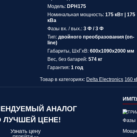
Модель:
DPH175
Номинальная мощность:
175 кВт | 175
кВа
Фазы вх. / вых.:
3 Ф / 3 Ф
Тип:
двойного преобразования (on-
line)
Габариты, ШхГхВ:
600x1090x2000 мм
Вес, без батарей:
574 кг
Гарантия:
1 год
Товар в категориях:
Delta Electronics
160 
ИМПУ
ЕНДУЕМЫЙ АНАЛОГ
 ЛУЧШЕЙ ЦЕНЕ!
Фазы 
Узнать цену
Мощн