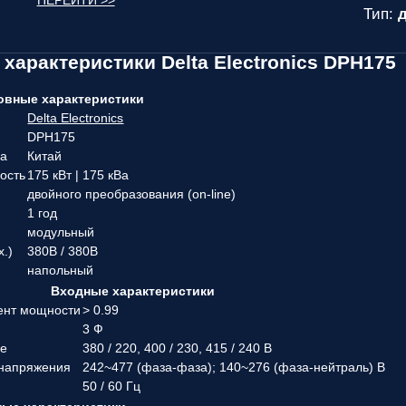
ПЕРЕЙТИ >>
Тип:
д
 характеристики Delta Electronics DPH175
овные характеристики
Delta Electronics
DPH175
ва
Китай
ость
175 кВт | 175 кВа
двойного преобразования (on-line)
1 год
модульный
х.)
380В / 380В
напольный
Входные характеристики
ент мощности
> 0.99
3 Ф
ие
380 / 220, 400 / 230, 415 / 240 В
 напряжения
242~477 (фаза-фаза); 140~276 (фаза-нейтраль) В
50 / 60 Гц