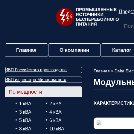
Предст
Главная
О компании
Каталог
ИБП Российского производства
Главная
>
Delta Ele
ИБП из реестра Минпромторга
Модульны
По мощности
ХАРАКТЕРИСТИК
1 кВА
2 кВА
3 кВА
4 кВА
5 кВА
6 кВА
8 кВА
10 кВА