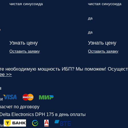
чистая синусоида
чистая синусоида
да
о
да
Узнать цену
Узнать цену
Оставить заявку
Оставить заявку
ете необходимую мощность ИБП? Мы поможем! Осуществ
ее >>
ы
ми
асчет по договору
Delta Electronics DPH 175 в день оплаты
ры