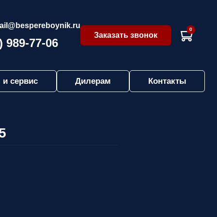
ail@bespereboynik.ru
0
Заказать звонок
) 989-77-06
 и сервис
Дилерам
Контакты
5