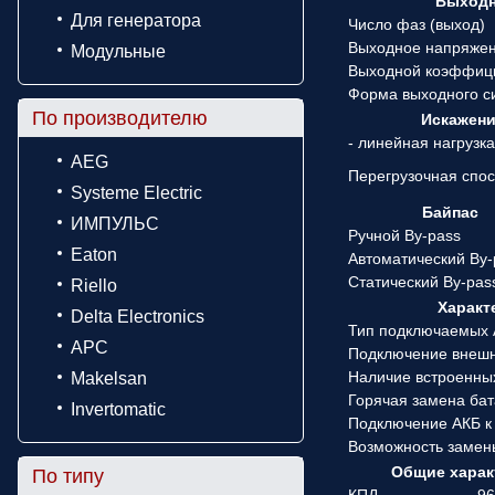
Выходн
Для генератора
Число фаз (выход)
Выходное напряже
Модульные
Выходной коэффиц
Форма выходного с
По производителю
Искажени
- линейная нагрузк
AEG
Перегрузочная спо
Systeme Electric
Байпас
ИМПУЛЬС
Ручной By-pass
Eaton
Автоматический By-
Статический By-pas
Riello
Характ
Delta Electronics
Тип подключаемых
APC
Подключение внеш
Наличие встроенны
Makelsan
Горячая замена ба
Invertomatic
Подключение АКБ к
Возможность замен
Общие харак
По типу