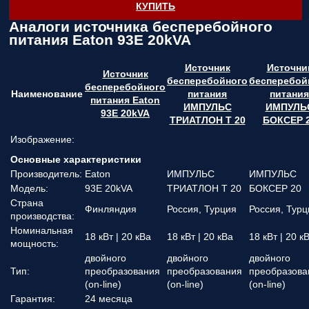
КУПИТЬ
Аналоги источника бесперебойного
питания Eaton 93E 20kVA
Источник
Источни
Источник
бесперебойного
бесперебой
бесперебойного
Наименование
питания
питания
питания Eaton
ИМПУЛЬС
ИМПУЛЬ
93E 20kVA
ТРИАТЛОН Т 20
БОКСЕР 
Изображение:
Основные характеристики
Производитель:
Eaton
ИМПУЛЬС
ИМПУЛЬС
Модель:
93E 20kVA
ТРИАТЛОН Т 20
БОКСЕР 20
Страна
Финляндия
Россия, Турция
Россия, Турц
производства:
Номинальная
18 кВт | 20 кВа
18 кВт | 20 кВа
18 кВт | 20 к
мощность:
двойного
двойного
двойного
Тип:
преобразования
преобразования
преобразова
(on-line)
(on-line)
(on-line)
Гарантия:
24 месяца