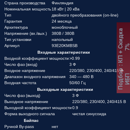
Страна производства
Финляндия
Номинальная мощность
18 кВт | 20 кВа
Тип
двойного преобразования (on-line)
Гарантия
24 месяца
Архитектура
моноблочный
:
К
П
+
С
к
и
д
к
а
7
Напряжение (вx./вых.)
380В / 380В
Тип установки
напольный
Артикул
93E20KMBSB
Входные характеристики
Входной коэффициент мощности
>0.99
Число фаз (вход)
3 Ф
Входное напряжение
220/380, 230/400, 240/415 В
Подбор
ИБ
Диапазон входного напряжения
340 — 480 В
Входная частота
50/60 Гц
Выходные характеристики
Число фаз (выход)
3 Ф
Выходное напряжение
220/380, 230/400, 240/415 В
Выходной коэффициент мощности
0.9
Форма выходного сигнала
чистая синусоида
Байпас
Ручной By-pass
нет