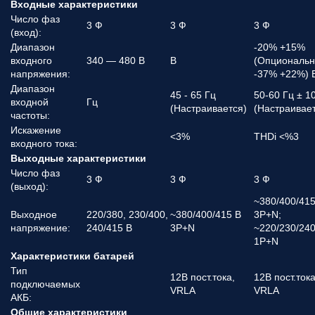
Входные характеристики
Число фаз
3 Ф
3 Ф
3 Ф
(вход):
Диапазон
-20% +15%
входного
340 — 480 В
В
(Опциональ
напряжения:
-37% +22%) 
Диапазон
45 - 65 Гц
50-60 Гц ± 1
входной
Гц
(Настраивается)
(Настраивае
частоты:
Искажение
<3%
THDi <%3
входного тока:
Выходные характеристики
Число фаз
3 Ф
3 Ф
3 Ф
(выход):
~380/400/415
Выходное
220/380, 230/400,
~380/400/415 В
3P+N;
напряжение:
240/415 В
3P+N
~220/230/240
1P+N
Характеристики батарей
Тип
12В пост.тока,
12В пост.тока
подключаемых
VRLA
VRLA
АКБ:
Общие характеристики