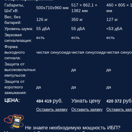
Габариты,
517 × 862,1 ×
460 × 805 × 
500x710x960 мм
ШхГхВ:
1382 мм
мм
Вес, без
126 кг
350 кг
127 кг
батарей:
Уровень шума:
55 дБА
55 дБА
<53 дБА
Звуковая
есть
есть
есть
сигнализация:
Форма
выходного
чистая синусоида
чистая синусоида
чистая сину
сигнала:
Защита от
высоковольтных
да
да
импульсов:
Защита от
короткого
да
да
да
замыкания:
ЦЕНА:
руб.
Узнать цену
руб
484 419
420 372
Оставить заявку
Оставить заявку
Оставить зая
Не знаете необходимую мощность ИБП?