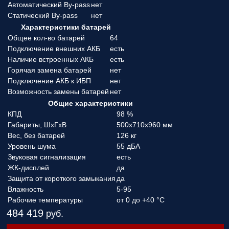
Автоматический By-pass
нет
Статический By-pass
нет
Характеристики батарей
Общее кол-во батарей
64
Подключение внешних АКБ
есть
Наличие встроенных АКБ
есть
Горячая замена батарей
нет
Подключение АКБ к ИБП
нет
Возможность замены батарей
нет
Общие характеристики
КПД
98 %
Габариты, ШхГхВ
500x710x960 мм
Вес, без батарей
126 кг
Уровень шума
55 дБА
Звуковая сигнализация
есть
ЖК-дисплей
да
Защита от короткого замыкания
да
Влажность
5-95
Рабочие температуры
от 0 до +40 °C
484 419
руб.