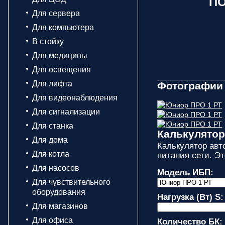
ПО
Для сервера
Для компьютера
В стойку
Для медицины
Для освещения
Для лифта
Фотографии
Для видеонаблюдения
Для сигнализации
Для станка
Калькулято
Для дома
Калькулятор авт
Для котла
питания сети. Э
Для насосов
Модель ИБП:
Для чувствительного
оборудования
Нагрузка (Вт) S:
Для магазинов
Для офиса
Количество БК: