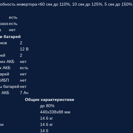
собность инвертора
<60 сек до 110%, 10 сек до 125%, 5 сек до 150
есть
pass
есть
s
нет
и батарей
оков
2
12 В
рей
2
них АКБ
нет
х АКБ
есть
тарей
нет
 ИБП
нет
ы батарей
нет
х АКБ
7 Ач
Общие характеристики
до 80%
440х338х88 мм
14.6 кг
еи
14.6 кг
14.6