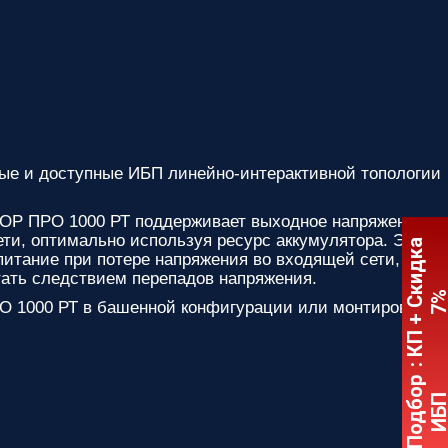
ые и доступные ИБП линейно-интерактивной топологии
Р ПРО 1000 РТ поддерживает выходное напряжение в
и, оптимально используя ресурс аккумулятора. Это
:
К
П
+
С
к
и
д
к
а
7
питание при потере напряжения во входящей сети, но и
тать следствием перепадов напряжения.
1000 РТ в башенной конфигурации или монтировать
Подбор
ИБ