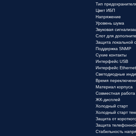
Тип предохранител
Цвет ИБП
Напряжение
Уровень шума
Звуковая сигнализа
Слот для дополнит
Защита локальной 
Поддержка SNMP
Сухие контакты
Интерфейс USB
Интерфейс Etherne
Светодиодные инди
Время переключен
Материал корпуса
Совместная работа
ЖК-дисплей
Холодный старт
Холодный старт тек
Защита от коротког
Защита телефонно
Стабильность напр