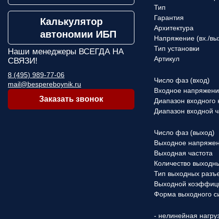
Тип
Гарантия
Калькулятор
Архитектура
автономии ИБП
Напряжение (вx./вы
Тип установки
Наши менеджеры
ВСЕГДА НА
Артикул
СВЯЗИ!
8 (495) 989-77-06
Число фаз (вход)
mail@bespereboynik.ru
Входное напряжен
Заказать звонок
Диапазон входного
Диапазон входной 
Число фаз (выход)
Выходное напряже
Выходная частота
Количество выходн
Тип выходных разъ
Выходной коэффиц
Форма выходного с
- нелинейная нагру