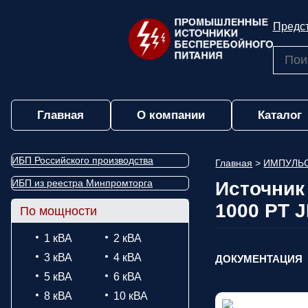
Предст
Главная
О компании
Каталог
ИБП Российского производства
Главная
>
ИМПУЛЬ
ИБП из реестра Минпромторга
Источник
1000 РТ 
По мощности
1 кВА
2 кВА
3 кВА
4 кВА
ДОКУМЕНТАЦИЯ
5 кВА
6 кВА
8 кВА
10 кВА