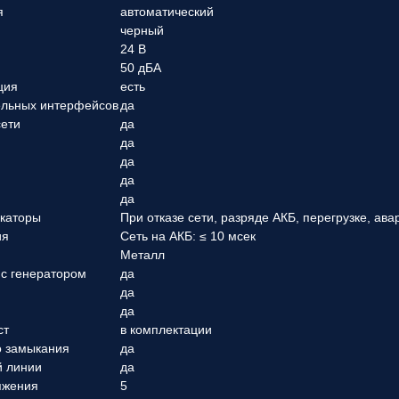
я
автоматический
черный
24 В
50 дБА
ция
есть
ельных интерфейсов
да
сети
да
да
да
да
t
да
каторы
При отказе сети, разряде АКБ, перегрузке, ава
ия
Сеть на АКБ: ≤ 10 мсек
Металл
 с генератором
да
да
да
ст
в комплектации
о замыкания
да
й линии
да
яжения
5