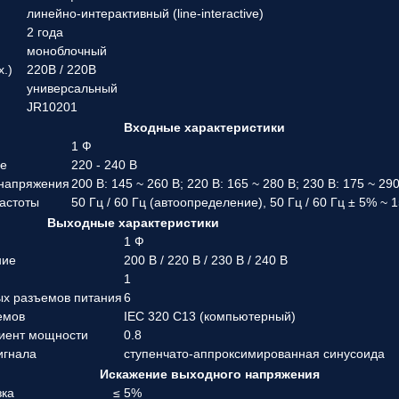
линейно-интерактивный (line-interactive)
2 года
моноблочный
х.)
220В / 220В
универсальный
JR10201
Входные характеристики
1 Ф
ие
220 - 240 В
 напряжения
200 В: 145 ~ 260 В; 220 В: 165 ~ 280 В; 230 В: 175 ~ 29
частоты
50 Гц / 60 Гц (автоопределение), 50 Гц / 60 Гц ± 5% ~ 
Выходные характеристики
1 Ф
ние
200 В / 220 В / 230 В / 240 В
1
ых разъемов питания
6
емов
IEC 320 C13 (компьютерный)
иент мощности
0.8
игнала
ступенчато-аппроксимированная синусоида
Искажение выходного напряжения
зка
≤ 5%