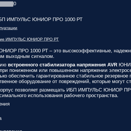
0
ИБП ИМПУЛЬС ЮНИОР ПРО 1000 РТ
плуатации
ание ИМПУЛЬС ЮНИОР ПРО РТ
НИОР ПРО 1000 РТ
– это высокоэффективные, надежн
ым выходным сигналом.
чию
встроенного стабилизатора напряжения AVR
ЮНИО
при пониженном или повышенном напряжении электросет
лько обеспечить гарантированное стабильное резервное 
твенное оборудование от повреждений, которые могут с
корпус позволяет размещать ИБП ИМПУЛЬС ЮНИОР ПРО 
ксимального использования рабочего пространства.
ения
а