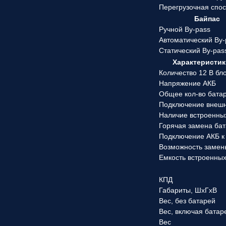
Перегрузочная спо
Байпас
Ручной By-pass
Автоматический By-
Статический By-pas
Характеристик
Количество 12 В бл
Напряжение АКБ
Общее кол-во бата
Подключение внеш
Наличие встроенны
Горячая замена ба
Подключение АКБ к
Возможность замен
Емкость встроенны
КПД
Габариты, ШхГхВ
Вес, без батарей
Вес, включая батар
Вес