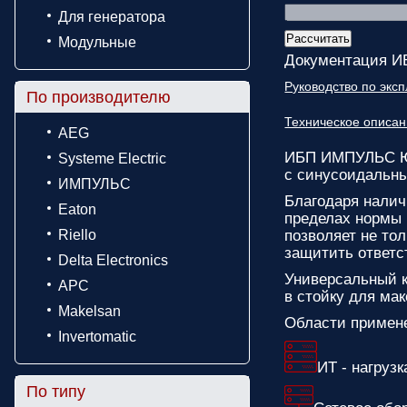
Для генератора
Модульные
Документация 
Руководство по экс
По производителю
Техническое опис
AEG
ИБП ИМПУЛЬС Ю
Systeme Electric
с синусоидальн
ИМПУЛЬС
Благодаря нали
Eaton
пределах нормы 
Riello
позволяет не то
защитить ответс
Delta Electronics
Универсальный 
APC
в стойку для ма
Makelsan
Области примен
Invertomatic
ИТ - нагрузк
По типу