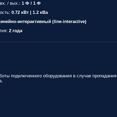
вх. / вых.:
1 Ф / 1 Ф
ость:
0.72 кВт | 1.2 кВа
инейно-интерактивный (line-interactive)
тия:
2 года
боты подключенного оборудования в случае пропадания
а.