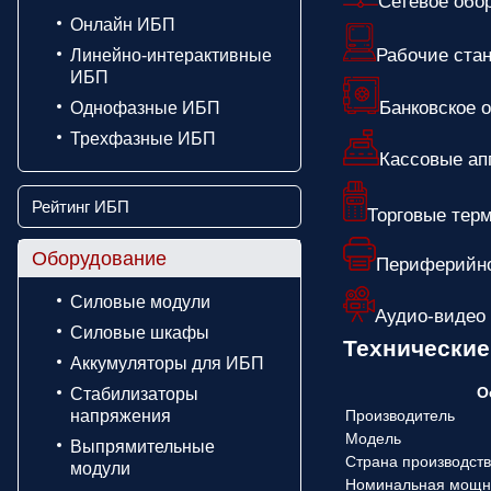
Сетевое обо
Онлайн ИБП
Рабочие ста
Линейно-интерактивные
ИБП
Банковское 
Однофазные ИБП
Трехфазные ИБП
Кассовые ап
Рейтинг ИБП
Торговые тер
Оборудование
Периферийно
Силовые модули
Аудио-видео
Силовые шкафы
Технически
Аккумуляторы для ИБП
О
Стабилизаторы
напряжения
Производитель
Модель
Выпрямительные
Страна производст
модули
Номинальная мощн