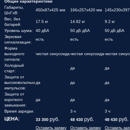
Общие характеристики
Габариты,
450x87x425 мм
166x257x420 мм
145x230x397
ШхГхВ:
Вес, без
17.5 кг
14.82 кг
9.2 кг
батарей:
Уровень шума:
40 дБА
50 дБ дБА
50 дБ дБА
Звуковая
есть
есть
есть
сигнализация:
Форма
выходного
чистая синусоида
чистая синусоида
чистая сину
сигнала:
Холодный
да
да
старт:
Защита от
высоковольтных
да
да
да
импульсов:
Защита от
короткого
да
да
да
замыкания:
Время зарядки:
3 ч
3 ч
ЦЕНА:
руб.
руб.
руб.
33 300
48 430
48 430
Оставить заявку
Оставить заявку
Оставить зая