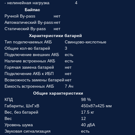
- нелинейная нагрузка
4
Байпас
Ручной By-pass
нет
Автоматический By-pass
нет
Статический By-pass
нет
Характеристики батарей
Тип подключаемых АКБ
Свинцово-кислотные
Общее кол-во батарей
3
Подключение внешних АКБ
есть
Наличие встроенных АКБ
есть
Горячая замена батарей
нет
Подключение АКБ к ИБП
нет
Возможность замены батарей
нет
Емкость встроенных АКБ
7 Ач
Общие характеристики
КПД
98 %
Габариты, ШхГхВ
450x87x425 мм
Вес, без батарей
17.5 кг
Вес
12
Уровень шума
40 дБА
Звуковая сигнализация
есть