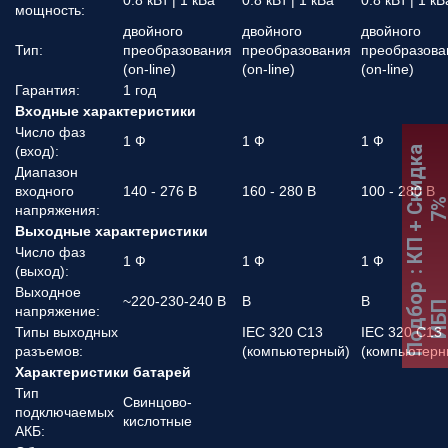
0.8 кВт | 1 кВа
0.8 кВт | 1 кВа
0.8 кВт | 1 кВ
мощность:
двойного
двойного
двойного
Тип:
преобразования
преобразования
преобразова
(on-line)
(on-line)
(on-line)
Гарантия:
1 год
Входные характеристики
Число фаз
1 Ф
1 Ф
1 Ф
(вход):
:
К
П
+
С
к
и
д
к
а
7
Диапазон
входного
140 - 276 В
160 - 280 В
100 - 280 В
напряжения:
Выходные характеристики
Число фаз
1 Ф
1 Ф
1 Ф
(выход):
Подбор
Выходное
~220-230-240 В
В
В
ИБ
напряжение:
Типы выходных
IEC 320 C13
IEC 320 C13
разъемов:
(компьютерный)
(компьютерн
Характеристики батарей
Тип
Свинцово-
подключаемых
кислотные
АКБ: