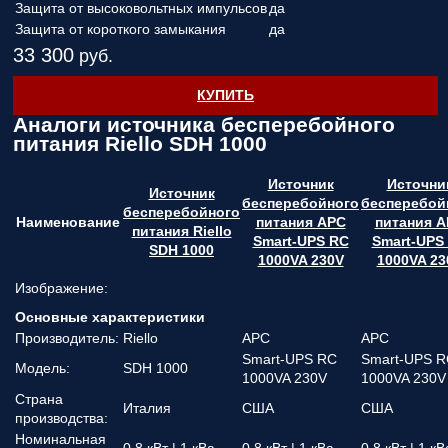
Защита от высоковольтных импульсов
да
Защита от короткого замыкания
да
33 300
руб.
КУПИТЬ
Аналоги источника бесперебойного
питания Riello SDH 1000
Источник
Источни
Источник
бесперебойного
бесперебой
бесперебойного
Наименование
питания APC
питания 
питания Riello
Smart-UPS RC
Smart-UPS
SDH 1000
1000VA 230V
1000VA 23
Изображение:
Основные характеристики
Производитель:
Riello
APC
APC
Smart-UPS RC
Smart-UPS 
Модель:
SDH 1000
1000VA 230V
1000VA 230V
Страна
Италия
США
США
производства:
Номинальная