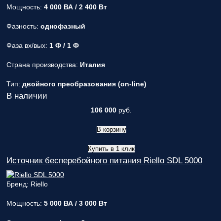
Мощность:
4 000 ВА / 2 400 Вт
ответственным
за поставку!
Фазность:
однофазный
Вопрос
1
из 6
Выберите
Фаза вх/вых:
1 Ф / 1 Ф
необходимое
количество
Страна производства:
Италия
фаз:
Тип:
двойного преобразования (on-line)
Однофазные
В наличии
(220В)
Трехфазные
106 000
руб.
(380В)
Далее >>
<<
В корзину
Назад
Купить в 1 клик
Источник бесперебойного питания Riello SDL 5000
Бренд: Riello
Мощность:
5 000 ВА / 3 000 Вт