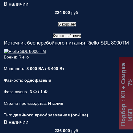
В наличии
224 000
руб.
В корзину
Купить в 1 клик
Источник бесперебойного питания Riello SDL 8000TM
Бренд: Riello
:
К
П
+
С
к
и
д
к
а
7
Мощность:
8 000 ВА / 6 400 Вт
Фазность:
однофазный
Фаза вх/вых:
3 Ф / 1 Ф
Страна производства:
Италия
Подбор
ИБ
Тип:
двойного преобразования (on-line)
В наличии
236 000
руб.