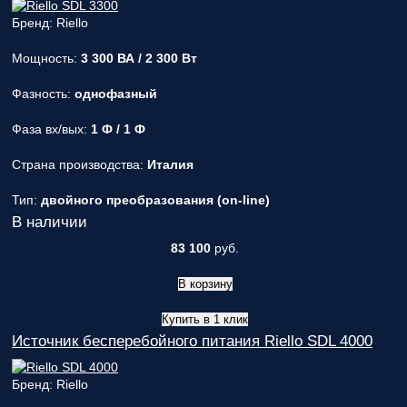
вас
Бренд: Riello
параметры!
Мощность:
3 300 ВА / 2 300 Вт
Персональную
скидку до
7%
!
Фазность:
однофазный
Подробный
Фаза вх/вых:
1 Ф / 1 Ф
расчет
стоимости
Страна производства:
Италия
монтажных
работ и
Тип:
двойного преобразования (on-line)
расходных
В наличии
материалов!
83 100
руб.
Контакты
вашего
В корзину
персонального
менеджера,
Купить в 1 клик
который
Источник бесперебойного питания Riello SDL 4000
ответит на
любой
Бренд: Riello
вопрос и
будет