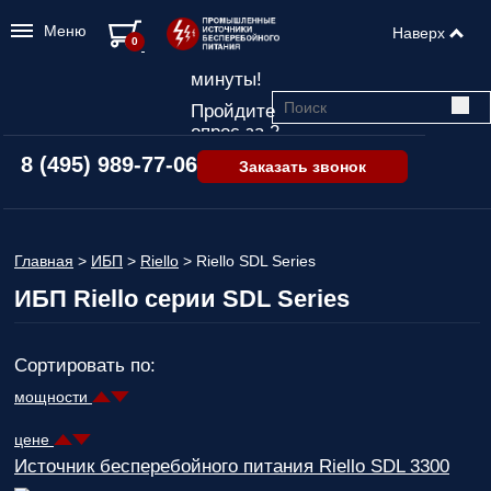
Меню
Наверх
Подбор ИБП
0
всего за 2
минуты!
Пройдите
опрос за 2
минуты
8 (495) 989-77-06
Заказать звонок
и узнайте,
какой ИБП
подходит
именно вам!
Главная
>
ИБП
>
Riello
>
Riello SDL Series
Пройдите
ИБП Riello серии SDL Series
опрос и вы
получите:
Список
Сортировать по:
рекомендованных
ИБП
с
мощности
ценами,
учитывая
цене
только
Источник бесперебойного питания Riello SDL 3300
важные для