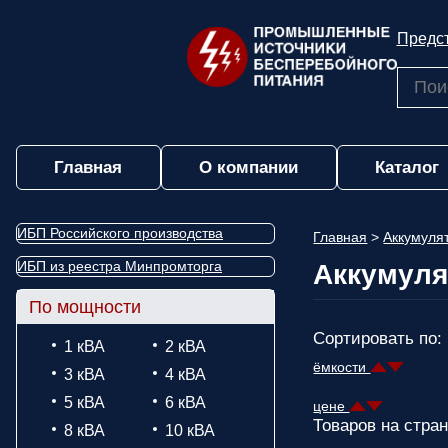
Предст
Главная
О компании
Каталог
ИБП Российского производства
Главная
>
Аккумуля
ИБП из реестра Минпромторга
Аккумуля
По мощности
Сортировать по:
1 кВА
2 кВА
ёмкости
3 кВА
4 кВА
5 кВА
6 кВА
цене
Товаров на стран
8 кВА
10 кВА