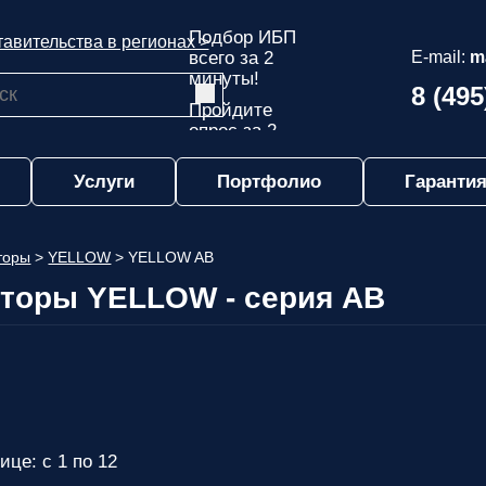
Подбор ИБП
авительства в регионах >
всего за 2
E-mail:
m
минуты!
8 (495
Пройдите
опрос за 2
минуты
Услуги
Портфолио
Гарантия
и узнайте,
какой ИБП
подходит
именно вам!
торы
>
YELLOW
>
YELLOW AB
Пройдите
торы YELLOW - серия AB
опрос и вы
получите:
Список
рекомендованных
ИБП
с
ценами,
учитывая
только
ице: с 1 по 12
важные для