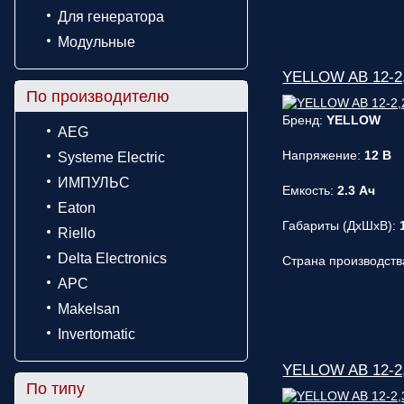
Для генератора
Модульные
YELLOW AB 12-2,
По производителю
Бренд:
YELLOW
AEG
Напряжение:
12 В
Systeme Electric
ИМПУЛЬС
Емкость:
2.3 Ач
Eaton
Габариты (ДxШxВ):
Riello
Delta Electronics
Страна производств
APC
Makelsan
Invertomatic
YELLOW AB 12-2,
По типу