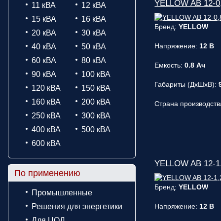
YELLOW AB 12-0,
11 кВА
12 кВА
15 кВА
16 кВА
Бренд:
YELLOW
20 кВА
30 кВА
Напряжение:
12 В
40 кВА
50 кВА
60 кВА
80 кВА
Емкость:
0.8 Ач
90 кВА
100 кВА
Габариты (ДxШxВ):
120 кВА
150 кВА
160 кВА
200 кВА
Страна производств
250 кВА
300 кВА
400 кВА
500 кВА
600 кВА
YELLOW AB 12-1,
По применению
Бренд:
YELLOW
Промышленные
Решения для энергетики
Напряжение:
12 В
Для ЦОД