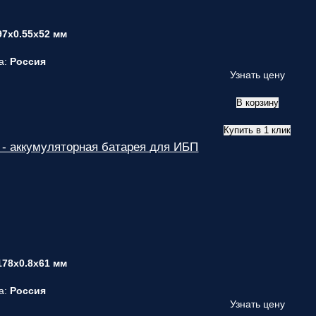
ответственным
за поставку!
97x0.55x52 мм
Вопрос
1
из 6
Выберите
а:
Россия
необходимое
Узнать цену
количество
фаз:
В корзину
Однофазные
Купить в 1 клик
(220В)
- аккумуляторная батарея для ИБП
Трехфазные
(380В)
Далее >>
<<
Назад
178x0.8x61 мм
а:
Россия
Узнать цену