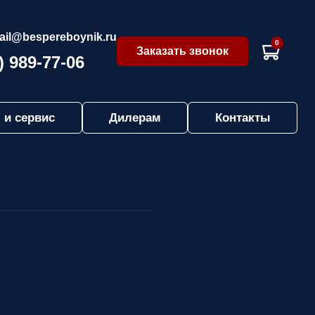
ail@bespereboynik.ru
0
Заказать звонок
) 989-77-06
 и сервис
Дилерам
Контакты