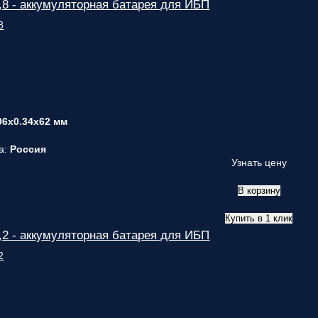
8 - аккумуляторная батарея для ИБП
вас
параметры!
Персональную
скидку до
7%
!
Подробный
расчет
96x0.34x62 мм
стоимости
монтажных
а:
Россия
работ и
Узнать цену
расходных
материалов!
В корзину
Контакты
Купить в 1 клик
вашего
2 - аккумуляторная батарея для ИБП
персонального
менеджера,
который
ответит на
любой
вопрос и
будет