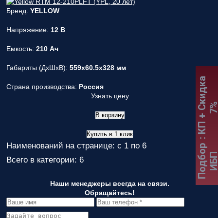
Бренд:
YELLOW
Напряжение:
12 В
Емкость:
210 Ач
Габариты (ДxШxВ):
559x60.5x328 мм
:
К
П
+
С
к
и
д
к
а
7
Страна производства:
Россия
Узнать цену
В корзину
Купить в 1 клик
Наименований на странице: с 1 по 6
Подбор
ИБ
Всего в категории: 6
Наши менеджеры всегда на связи.
Обращайтесь!