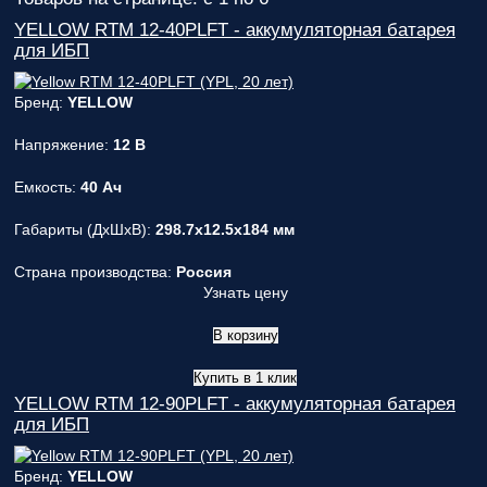
вас
параметры!
YELLOW RTM 12-40PLFT - аккумуляторная батарея
для ИБП
Персональную
скидку до
Бренд:
YELLOW
7%
!
Напряжение:
12 В
Подробный
расчет
Емкость:
40 Ач
стоимости
монтажных
Габариты (ДxШxВ):
298.7x12.5x184 мм
работ и
расходных
Страна производства:
Россия
материалов!
Узнать цену
Контакты
В корзину
вашего
персонального
Купить в 1 клик
менеджера,
YELLOW RTM 12-90PLFT - аккумуляторная батарея
который
для ИБП
ответит на
любой
вопрос и
Бренд:
YELLOW
будет