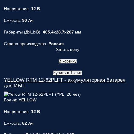
ответственным
Напряжение:
12 В
за поставку!
Вопрос
1
из 6
Емкость:
90 Ач
Выберите
необходимое
Габариты (ДxШxВ):
405.4x28.7x287 мм
количество
фаз:
Страна производства:
Россия
Узнать цену
Однофазные
(220В)
В корзину
Трехфазные
(380В)
Купить в 1 клик
Далее >>
<<
YELLOW RTM 12-62PLFT - аккумуляторная батарея
Назад
для ИБП
Бренд:
YELLOW
Напряжение:
12 В
Емкость:
62 Ач